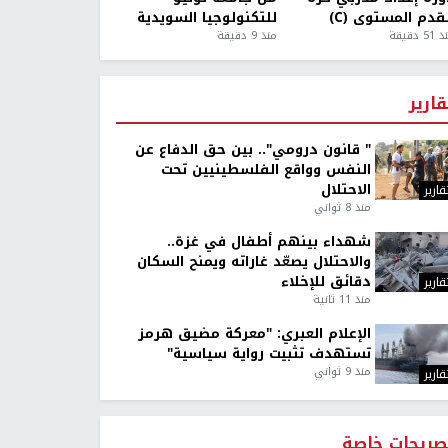
قدم المستوى (C)
للتكنولوجيا السويدية
5 دقيقة
منذ 9 دقيقة
قارير
" قانون درومي".. بين حق الدفاع عن
النفس وواقع الفلسطينيين تحت
الاحتلال
قارير
منذ 8 ثواني
شهداء بينهم أطفال في غزة..
والاحتلال يصعّد غاراته ويمنح السكان
دقائق للإخلاء
قارير
منذ 11 ثانية
الإعلام العبري: "معركة مضيق هرمز
تستهدف تثبيت رواية سياسية"
منذ 9 ثواني
قارير
صريحات خاصة