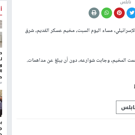
نابلس
أ
لإسرائيلي، مساء اليوم السبت، مخيم عسكر القديم، شرق
ط
ل
مت المخيم، وجابت شوارعه، دون أن يبلغ عن مداهمات.
و
ا
ح
من
ابلس
ج
د