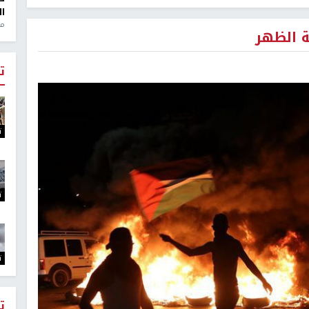
ال
منذ 1
ة الظهر
ت
ت
ت
ت
ت