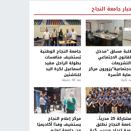
خبار جامعة النجاح
لبة مساق "مدخل
جامعة النجاح الوطنية
لقانون الاجتماعي
تستضيف منافسات
التشريعات
بطولة الراحل مفيد
لاجتماعية"يزورون مركز
اسماعيل لكرة اليد
ماية الأسرة
للناشئين
ذ ثانية
منذ 48 دقيقة
بمشاركة 25 مدرباً..
مركز إعلام النجاح
امعة النجاح تطلق
يستضيف وفدًا أكاديميًا
ورة إعداد مدربي كرة
من جامعة لوليو