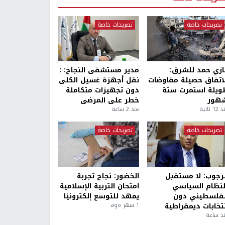
تصريحات خاصة
تصريحات خاصة
ازي حمد للشرق:
مدير مستشفى النجاح: :
لاتفاق حصيلة مفاوضات
نقل أجهزة غسيل الكلى
ويلة استمرت ستة
دون تجهيزات متكاملة
هور
خطر على المرضى
1 ثانية
منذ 2 ساعة
تصريحات خاصة
تصريحات خاصة
لرجوب: لا مستقبل
الخضور: نجاح تجربة
لنظام السياسي
امتحان التربية الإسلامية
لفلسطيني دون
يمهد للتوسع إلكترونيًا
نتخابات ديمقراطية
1 شهر ago
ذ ساعة