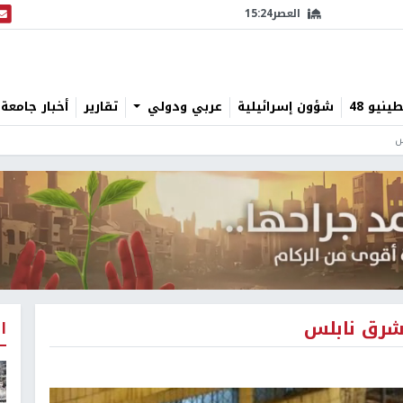
العصر
15:24
البث
نيو 48
شؤون إسرائيلية
عربي ودولي
تقارير
أخبار جامعة 
س
 شرق نابلس
ا