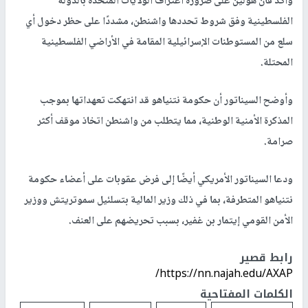
وأكد فان هولين على ضرورة اعتراف الولايات المتحدة بالدولة
الفلسطينية وفق شروط تحددها واشنطن، مشددًا على حظر دخول أي
سلع من المستوطنات الإسرائيلية المقامة في الأراضي الفلسطينية
المحتلة.
وأوضح السيناتور أن حكومة نتنياهو قد انتهكت تعهداتها بموجب
المذكرة الأمنية الوطنية، مما يتطلب من واشنطن اتخاذ موقف أكثر
صرامة.
ودعا السيناتور الأمريكي أيضًا إلى فرض عقوبات على أعضاء حكومة
نتنياهو المتطرفة، بما في ذلك وزير المالية بتسلئيل سموتريتش ووزير
الأمن القومي إيتمار بن غفير، بسبب تحريضهم على العنف.
رابط قصير
https://nn.najah.edu/AXAP/
الكلمات المفتاحية