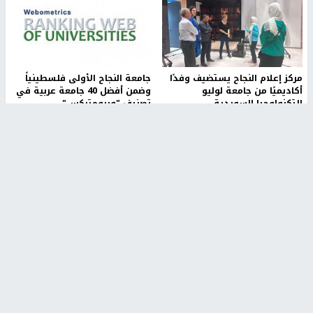
مركز إعلام النجاح يستضيف وفدًا
جامعة النجاح الأولى فلسطينياً
أكاديميًا من جامعة لوليو
وضمن أفضل 40 جامعة عربية في
للتكنولوجيا السويدية
تصنيف "ويبومتركس"
منذ 10 دقيقة
منذ 2 ساعة
تقارير
" قانون درومي".. بين حق الدفاع عن النفس وواقع
الفلسطينيين تحت الاحتلال
6 أيام، 17 ساعة ago
تقارير
شهداء بينهم أطفال في غزة.. والاحتلال يصعّد
غاراته ويمنح السكان دقائق للإخلاء
2 أسبوعين ago
تقارير
الإعلام العبري: "معركة مضيق هرمز تستهدف تثبيت
رواية سياسية"
2 أسبوعين، 4 أيام ago