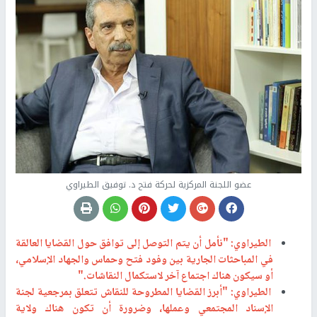
عضو اللجنة المركزية لحركة فتح د. توفيق الطيراوي
الطيراوي: "نأمل أن يتم التوصل إلى توافق حول القضايا العالقة
في المباحثات الجارية بين وفود فتح وحماس والجهاد الإسلامي،
أو سيكون هناك اجتماع آخر لاستكمال النقاشات."
الطيراوي: "أبرز القضايا المطروحة للنقاش تتعلق بمرجعية لجنة
الإسناد المجتمعي وعملها، وضرورة أن تكون هناك ولاية