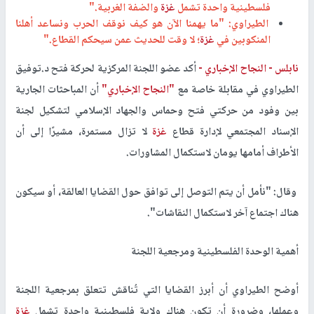
فلسطينية واحدة تشمل
غزة
والضفة الغربية."
الطيراوي: "ما يهمنا الآن هو كيف نوقف الحرب ونساعد أهلنا
المنكوبين في
غزة
؛ لا وقت للحديث عمن سيحكم القطاع."
نابلس -
النجاح الإخباري -
أكد عضو اللجنة المركزية لحركة فتح د.توفيق
الطيراوي في مقابلة خاصة مع
"النجاح الإخباري"
أن المباحثات الجارية
بين وفود من حركتي فتح وحماس والجهاد الإسلامي لتشكيل لجنة
الإسناد المجتمعي لإدارة قطاع
غزة
لا تزال مستمرة، مشيرًا إلى أن
الأطراف أمامها يومان لاستكمال المشاورات
.
وقال: "نأمل أن يتم التوصل إلى توافق حول القضايا العالقة، أو سيكون
هناك اجتماع آخر لاستكمال النقاشات
."
أهمية الوحدة الفلسطينية ومرجعية اللجنة
أوضح الطيراوي أن أبرز القضايا التي تُناقش تتعلق بمرجعية اللجنة
وعملها، وضرورة أن تكون هناك ولاية فلسطينية واحدة تشمل
غزة