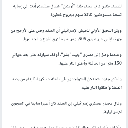
للمستوطنين قرب مستوطنة "أريئيل" شمال سلفيت، أدت إلى إصابة
تسعة مستوطنين ثلاثة منهم بجروح خطيرة.
وبيّن التحيق الأولي للجيش الإسرائيلي أن المنفذ وصل على الأرجح من
جهة نابلس عبر طريق 505، ومر عبر مفترق تفوح واتجه غربا.
وعندما وصل إلى مفترق "جيت أبشر"، أوقف سيارته على بعد حوالي
150 مترا من الحافلة وأطلق النار عليها.
وتمكن جنود الاحتلال المتواجدون في نقطة عسكرية ثابتة، من رصد
المنفذ وأطلقوا النار عليه.
وقال مصدر عسكري إسرائيلي، إن المنفذ كان أسيرا سابقا في السجون
الإسرائيلية.