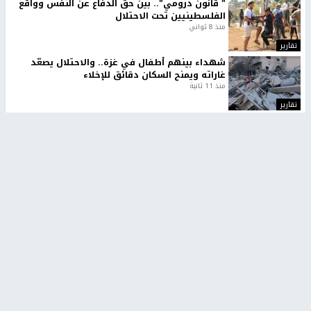
" قانون درومي".. بين حق الدفاع عن النفس وواقع
الفلسطينيين تحت الاحتلال
منذ 8 ثواني
تقارير
شهداء بينهم أطفال في غزة.. والاحتلال يصعّد
غاراته ويمنح السكان دقائق للإخلاء
منذ 11 ثانية
تقارير
تصريحات خاصة
تصريحات خاصة
تصريحات خاصة
غازي حمد للشرق: الاتفاق حصيلة
مدير مستشفى النجاح: : نقل
مفاوضات طويلة استمرت ستة
أجهزة غسيل الكلى دون تجهيزات
شهور
متكاملة خطر على المرضى
منذ 12 ثانية
منذ 2 ساعة
تصريحات خاصة
تصريحات خاصة