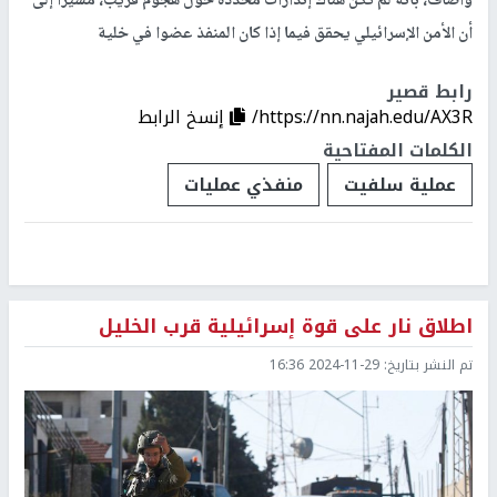
وأضاف، بأنه لم تكن هناك إنذارات محددة حول هجوم قريب، مشيرا إلى
أن الأمن الإسرائيلي يحقق فيما إذا كان المنفذ عضوا في خلية
رابط قصير
https://nn.najah.edu/AX3R/
إنسخ الرابط
الكلمات المفتاحية
عملية سلفيت
منفذي عمليات
اطلاق نار على قوة إسرائيلية قرب الخليل
تم النشر بتاريخ:
2024-11-29 16:36