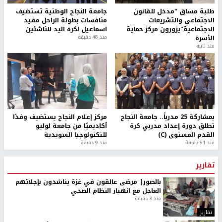
طلبة مساق "مدخل للقانون
جامعة النجاح الوطنية تستضيف
الاجتماعي والتشريعات
منافسات بطولة الراحل مفيد
الاجتماعية"يزورون مركز حماية
اسماعيل لكرة اليد للناشئين
الأسرة
منذ 48 دقيقة
منذ ثانية
بمشاركة 25 مدرباً.. جامعة النجاح
مركز إعلام النجاح يستضيف وفدًا
تطلق دورة إعداد مدربي كرة
أكاديميًا من جامعة لوليو
القدم المستوى (C)
للتكنولوجيا السويدية
منذ 51 دقيقة
منذ 9 دقيقة
تقارير
بالصور| مرضى عالقون في غزة يناشدون بإجلائهم
العاجل مع انهيار النظام الصحي
منذ 3 دقيقة
تقارير