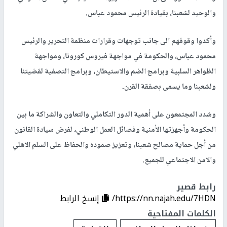
والوحيد لشعبنا، بقيادة الرئيس محمود عباس.
وأكدوا وقوفهم الى جانب توجهات وقرارات منظمة التحرير والرئيس
محمود عباس، والحكومة في مواجهة فيروس كورونا، ومواجهة
الظواهر السلبية وبرامج الضم والاستيطان، وبرامج التصفية لقضيتنا
ولشعبنا وما يسمى بصفقة القرن.
وشدد المجتمعون على أهمية الدور التكاملي والتعاون والشراكة ما بين
الحكومة وأجهزتها الأمنية وفصائل العمل الوطني، لفرض سيادة القانون
من أجل حماية مصالح شعبنا، وتعزيز صموده والحفاظ على السلم الاهلي
والامن الاجتماعي للجميع.
رابط قصير
https://nn.najah.edu/7HDN/
إنسخ الرابط
الكلمات المفتاحية