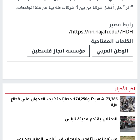
"أثر" على أفضل شركة من بين 4 شركات طلابية عن فئة الجامعات.
رابط قصير
https://nn.najah.edu/7HDH/
الكلمات المفتاحية
الوطن العربي
مؤسسة انجاز فلسطين
اخر الأخبار
73,386 شهيدًا و174,250 مصابًا منذ بدء العدوان على قطاع
غزة
الاحتلال يقتحم مدينة نابلس
مستوطنون يتلفون مزروعات في أراضي المغير بعد رعي