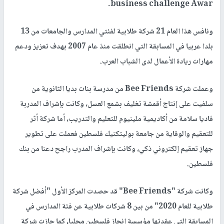
business challenge Awar.
ونافس هذا العام 21 شركة طلابية لفئتي المدارس والجامعات من 13
بلدا عربيا في المسابقة التي انطلقت منذ عام 2007 بهدف تعزيز ودعم
مهارات ريادة الأعمال لدى الشباب العرب.
وعملت شركة Bee Friends من مدرسة بنات بديا الثانوية من
سلفيت على إنتاج أقمشة تغليف بشمع العسل، وكانت بإشراف المدربة
فاديا سلامة من أكاديمية ملينيوم للتعليم والتدريب، أما شركة أثر
للتعقيم والوقاية من جامعة بوليتكنيك فلسطين فعملت على تطوير
جهاز تعقيم إلكتروني ذكي، وكانت بإشراف المدرب راجح دعنا من بنك
فلسطين.
وكانت شركة "Bee Friends" قد حصدت المركز الأول "أفضل شركة
طلابية للعام 2020" من بين 8 شركات طلابية عن فئة المدارس في
المسابقة التي عقدتها مؤسسة انجاز فلسطين محليا، كما حازت شركة