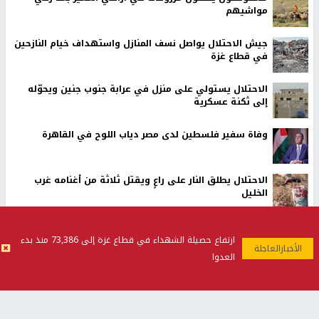
مواشيهم
جيش الاحتلال يواصل نسف المنازل واستهداف خيام النازحين
في قطاع غزة
الاحتلال يستولي على منزل في عرابة جنوب جنين ويحوّله
إلى ثكنة عسكرية
وفاة سفير فلسطين لدى مصر دياب اللوح في القاهرة
الاحتلال يطلق النار على راعٍ ويقتل ثلاثة من أغنامه غرب
الخليل
ارتفاع حصيلة الشهداء في قطاع غزة إلى 73,386 منذ بدء
أخبار جامعة النجاح
العدوا