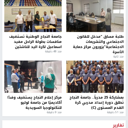
طلبة مساق "مدخل للقانون
جامعة النجاح الوطنية تستضيف
الاجتماعي والتشريعات
منافسات بطولة الراحل مفيد
الاجتماعية"يزورون مركز حماية
اسماعيل لكرة اليد للناشئين
الأسرة
منذ 48 دقيقة
منذ ثانية
بمشاركة 25 مدرباً.. جامعة النجاح
مركز إعلام النجاح يستضيف وفدًا
تطلق دورة إعداد مدربي كرة
أكاديميًا من جامعة لوليو
القدم المستوى (C)
للتكنولوجيا السويدية
منذ 51 دقيقة
منذ 9 دقيقة
تقارير