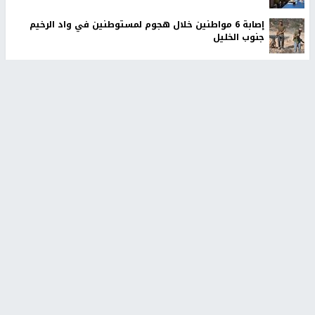
إصابة 6 مواطنين خلال هجوم لمستوطنين في واد الرخيم
جنوب الخليل
الاحتلال يحتجز مواطنين من طمون ومخيم الفارعة جنوب
طوباس
أخبار جامعة النجاح
طلبة مساق "مدخل للقانون
جامعة النجاح الوطنية تستضيف
الاجتماعي والتشريعات
منافسات بطولة الراحل مفيد
الاجتماعية"يزورون مركز حماية
اسماعيل لكرة اليد للناشئين
الأسرة
منذ 48 دقيقة
منذ ثانية