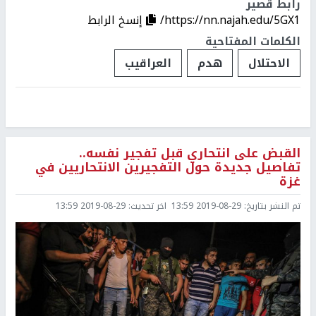
رابط قصير
https://nn.najah.edu/5GX1/
إنسخ الرابط
الكلمات المفتاحية
الاحتلال
هدم
العراقيب
القبض على انتحاري قبل تفجير نفسه..
تفاصيل جديدة حول التفجيرين الانتحاريين في
غزة
تم النشر بتاريخ:
2019-08-29 13:59
اخر تحديث:
2019-08-29 13:59