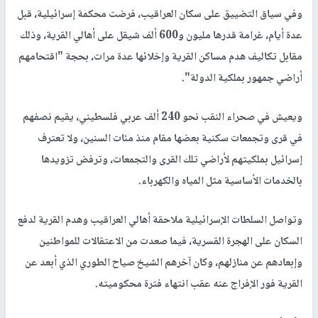
وفي سياق التضييق على سكان العراقيب، فرضت محكمة إسرائيلية، قبل
عدة أيام، غرامة قدرها مليون و600 ألف شيقل على أهالي القرية، وذلك
مقابل تكاليف هدم مساكن القرية وإخلائها عدة مرات، بحجة "اقتحامهم
أراضي جمهور بملكية الدولة".
ويعيش في صحراء النقب نحو 240 ألف عربي فلسطيني، يقيم نصفهم
في قرى وتجمعات سكنية بعضها مقام منذ مئات السنين، ولا تعترف
إسرائيل بملكيتهم لأراضي تلك القرى والتجمعات، وترفض تزويدها
بالخدمات الأساسية مثل المياه والكهرباء.
وتواصل السلطات الإسرائيلية ملاحقة أهالي العراقيب وهدم القرية لدفع
السكان على الهجرة القسرية، فيما صعدت من الاعتقالات للمواطنين
وإبعادهم عن منازلهم، وكان آخرهم الشيخ صياح الطوري الذي أبعد عن
القرية فور الإفراج عنه عقب انتهاء فترة محكوميته.