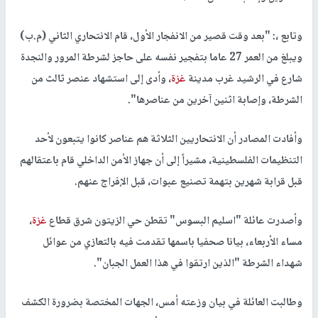
وتابع ،: "بعد وقت قصير من الانفجار الأول، قام الانتحاري الثاني (م.ب)
ويبلغ من العمر 27 عاما بتفجير نفسه على حاجز لشرطة المرور والنجدة
شارع في الرشيد غرب مدينة
غزة
، وأدى إلى استشهاد عنصر ثالث من
الشرطة، وإصابة اثنين آخرين من عناصرها".
وأفادت المصادر أن الانتحاريين الثلاثة هم عناصر كانوا يتبعون لأحد
التنظيمات الفلسطينية، مشيراً إلى أن جهاز الأمن الداخلي قام باعتقالهم
قبل قرابة شهرين بتهمة تصنيع عبوات، قبل الإفراج عنهم.
وأصدرت عائلة "اسليم البسوس" تقطن حي الزيتون شرق قطاع
غزة
،
مساء الأربعاء، بيانا صحفيا باسمها تقدمت فيه بالتعازي من عوائل
شهداء الشرطة "الذين ارتقوا في هذا العمل الجبان".
وطالبت العائلة في بيان وزعته أمس، الجهات المختصة بضرورة الكشف