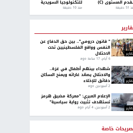
قدم المستوى (C)
للتكنولوجيا السويدية
5 دقيقة
منذ 10 دقيقة
قارير
" قانون درومي".. بين حق الدفاع عن
النفس وواقع الفلسطينيين تحت
الاحتلال
قارير
6 أيام، 17 ساعة ago
شهداء بينهم أطفال في غزة..
والاحتلال يصعّد غاراته ويمنح السكان
دقائق للإخلاء
قارير
2 أسبوعين ago
الإعلام العبري: "معركة مضيق هرمز
تستهدف تثبيت رواية سياسية"
2 أسبوعين، 4 أيام ago
قارير
صريحات خاصة