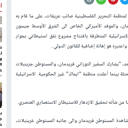
أ
 لمنظمة التحرير الفلسطينية صائب عريقات، على ما قام به
مان، والموفد الأميركي الخاص الى الشرق الأوسط جيسون
الإسرائيلية المتطرفة بافتتاح مشروع نفق استيطاني بجوار
عتبره هو إهانة إضافية للقانون الدولي .
ط
ل
و
، "يشارك السفير التوراتي فريدمان، والمستوطن جرينبلات
ا
ح
لة بينما أعلنت منظمة "ايماك" غير الحكومية الاسرائيلية
منذ 
 من شأنه تحقيق الازدهار للاستيطان الاستعماري العنصري.
ج
شاهدة المستوطن فريدمان والى جانبه المستوطن غرينبلات،
د