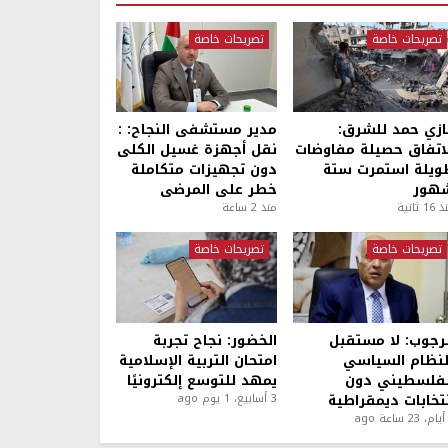
تصريحات خاصة
تصريحات خاصة
ازي حمد للشرق:
مدير مستشفى النجاح: :
لاتفاق حصيلة مفاوضات
نقل أجهزة غسيل الكلى
ويلة استمرت ستة
دون تجهيزات متكاملة
هور
خطر على المرضى
1 ثانية
منذ 2 ساعة
تصريحات خاصة
تصريحات خاصة
لرجوب: لا مستقبل
الخضور: نجاح تجربة
لنظام السياسي
امتحان التربية الإسلامية
لفلسطيني دون
يمهد للتوسع إلكترونيًا
نتخابات ديمقراطية
3 أسابيع، 1 يوم ago