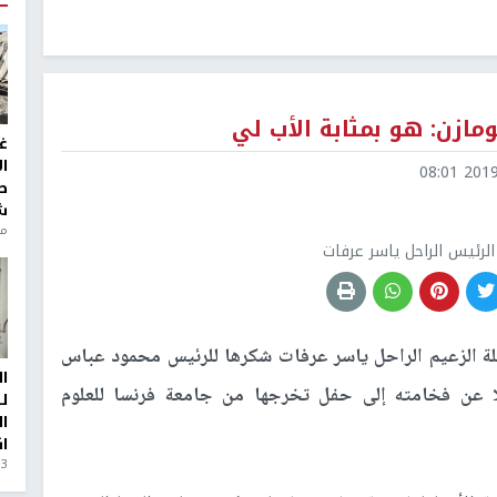
مازن: هو بمثابة الأب لي
غ
ا
2019-0
ط
ش
منذ 6
ا
ل
ا
ا
3 أيام، 23 ساعة ago