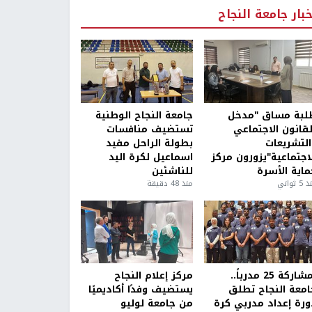
خبار جامعة النجاح
لبة مساق "مدخل
جامعة النجاح الوطنية
لقانون الاجتماعي
تستضيف منافسات
التشريعات
بطولة الراحل مفيد
لاجتماعية"يزورون مركز
اسماعيل لكرة اليد
ماية الأسرة
للناشئين
5 ثواني
منذ 48 دقيقة
بمشاركة 25 مدرباً..
مركز إعلام النجاح
امعة النجاح تطلق
يستضيف وفدًا أكاديميًا
ورة إعداد مدربي كرة
من جامعة لوليو