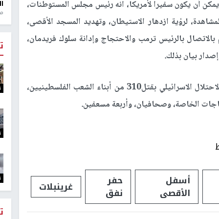
 يمكن أن يكون سفيرا لأمريكا، انه رئيس مجلس المستوطنات،
ال
منذ 1
شاهدة، لرؤية ازدهار الاستيطان، وتهديد المسجد الأقصى،
 بالاتصال بالرئيس ترمب والاحتجاج وإدانة سلوك فريدمان،
ت
إصدار بيان بذلك.
وذكر عريقات أنه وخلال 64 أسبوعا قامت سلطة الاحتلال الاسرائيلي بقتل310 من أبناء الشعب الفلسطينيين،
ت
.
ت
أسفل
حفر
ت
غرينبلات
الأقصى
نفق
ت