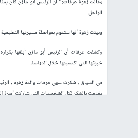
زهوةعرفات ابنة 
نابلس -
النجاح الإخباري -
وجهّت زهوة عرفات نجل
لاهتمامه بمسيرتها التعليمية، وإرساله وفدًا م