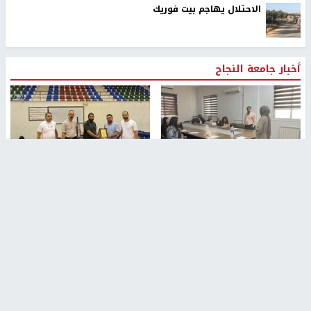
الاحتلال يهاجم بيت فوريك
أخبار جامعة النجاح
طلبة مساق "مدخل للقانون
جامعة النجاح الوطنية تستضيف
الاجتماعي والتشريعات
منافسات بطولة الراحل مفيد
الاجتماعية"يزورون مركز حماية
اسماعيل لكرة اليد للناشئين
الأسرة
منذ 48 دقيقة
منذ ثانية