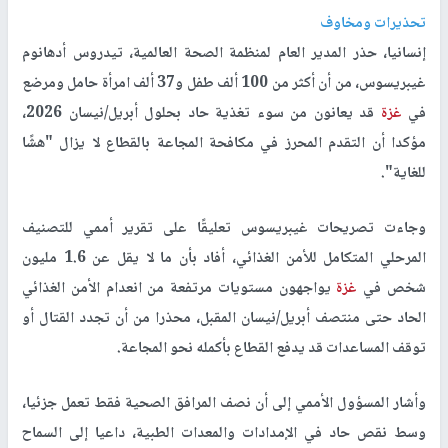
تحذيرات ومخاوف
إنسانيا، حذر المدير العام لمنظمة الصحة العالمية، تيدروس أدهانوم
غيبريسوس، من أن أكثر من 100 ألف طفل و37 ألف امرأة حامل ومرضع
في
غزة
قد يعانون من سوء تغذية حاد بحلول أبريل/نيسان 2026،
مؤكدا أن التقدم المحرز في مكافحة المجاعة بالقطاع لا يزال "هشًا
للغاية".
وجاءت تصريحات غيبريسوس تعليقًا على تقرير أممي للتصنيف
المرحلي المتكامل للأمن الغذائي، أفاد بأن ما لا يقل عن 1.6 مليون
شخص في
غزة
يواجهون مستويات مرتفعة من انعدام الأمن الغذائي
الحاد حتى منتصف أبريل/نيسان المقبل، محذرا من أن تجدد القتال أو
توقف المساعدات قد يدفع القطاع بأكمله نحو المجاعة.
وأشار المسؤول الأممي إلى أن نصف المرافق الصحية فقط تعمل جزئيا،
وسط نقص حاد في الإمدادات والمعدات الطبية، داعيا إلى السماح