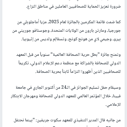
ضرورة تعزيز الحماية للصحافيين العاملين في مناطق النزاع.
كما ضمت قائمة المكرمين بالجائزة لعام 2025، مزيا أماجلوبلي من
جورجيا، ومارتن بارون من الولايات المتحدة، وجوستافو جوريتي من
بيرو، وجيمي لاي من هونج كونج، وتسفالِم ولديس من إثيوبيا.
وتمنح جائزة "بطل حرية الصحافة العالمية" سنوياً من قبل المعهد
الدولي للصحافة بالشراكة مع منظمة دعم الإعلام الدولي، تكريماً
للصحافيين الذين أظهروا التزاماً ثابتاً بحرية الصحافة.
وسيقام حفل تسليم الجوائز في الـ24 من أكتوبر الجاري في جامعة
فيينا، خلال المؤتمر العالمي للمعهد الدولي للصحافة ومهرجان الابتكار
الإعلامي.
من جانبه قال المدير التنفيذي للمعهد سكوت جريفين: "بينما نحتفل