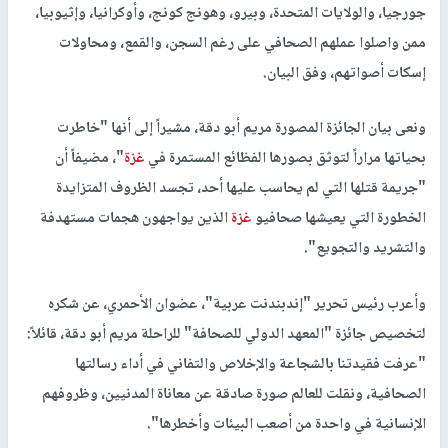
جورجيا، والولايات المتحدة، وبيرو، وهونج كونج، وأوكرانيا، وإثيوبيا،
ممن واصلوا عملهم الصحافي على رغم السجن، والقمع، ومحاولات
إسكات أصواتهم، وفق البيان.
ونعى بيان الجائزة المصورة مريم أبو دقة، مشيراً إلى أنها "خاطرت
بحياتها مراراً لتوثق بصورها الفظائع المستمرة في
غزة
"، مضيفاً أن
"جريمة قتلها التي لم يحاسب عليها أحد، تجسد الظروف المتزايدة
الخطورة التي يعيشها صحافيو
غزة
الذين يواجهون هجمات مستهدفة
والتشريد والتجويع".
وأعرب رئيس تحرير "إندبندنت عربية"، عضوان الأحمري، عن شكره
لتخصيص جائزة "المعهد الدولي للصحافة" للراحلة مريم أبو دقة، قائلاً:
"عرفت فقيدتنا بالشجاعة والإخلاص والتفاني في أداء رسالتها
الصحافية، ونقلت للعالم صورة صادقة عن معاناة المدنيين، وظروفهم
الإنسانية في واحدة من أصعب البيئات وأخطرها".