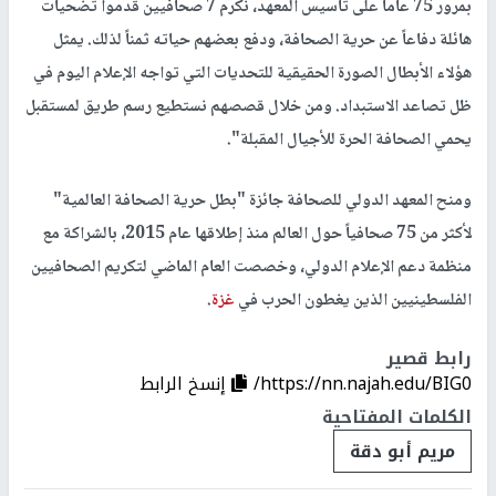
بمرور 75 عاماً على تأسيس المعهد، نكرم 7 صحافيين قدموا تضحيات
هائلة دفاعاً عن حرية الصحافة، ودفع بعضهم حياته ثمناً لذلك. يمثل
هؤلاء الأبطال الصورة الحقيقية للتحديات التي تواجه الإعلام اليوم في
ظل تصاعد الاستبداد. ومن خلال قصصهم نستطيع رسم طريق لمستقبل
يحمي الصحافة الحرة للأجيال المقبلة".
ومنح المعهد الدولي للصحافة جائزة "بطل حرية الصحافة العالمية"
لأكثر من 75 صحافياً حول العالم منذ إطلاقها عام 2015، بالشراكة مع
منظمة دعم الإعلام الدولي، وخصصت العام الماضي لتكريم الصحافيين
الفلسطينيين الذين يغطون الحرب في
غزة
.
رابط قصير
https://nn.najah.edu/BIG0/
إنسخ الرابط
الكلمات المفتاحية
مريم أبو دقة