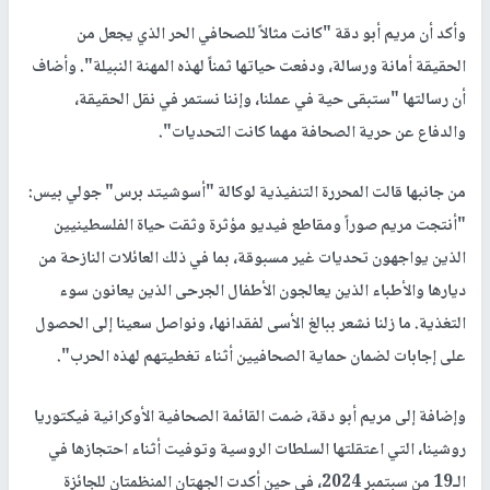
وأكد أن مريم أبو دقة "كانت مثالاً للصحافي الحر الذي يجعل من
الحقيقة أمانة ورسالة، ودفعت حياتها ثمناً لهذه المهنة النبيلة". وأضاف
أن رسالتها "ستبقى حية في عملنا، وإننا نستمر في نقل الحقيقة،
والدفاع عن حرية الصحافة مهما كانت التحديات".
من جانبها قالت المحررة التنفيذية لوكالة "أسوشيتد برس" جولي بيس:
"أنتجت مريم صوراً ومقاطع فيديو مؤثرة وثقت حياة الفلسطينيين
الذين يواجهون تحديات غير مسبوقة، بما في ذلك العائلات النازحة من
ديارها والأطباء الذين يعالجون الأطفال الجرحى الذين يعانون سوء
التغذية. ما زلنا نشعر ببالغ الأسى لفقدانها، ونواصل سعينا إلى الحصول
على إجابات لضمان حماية الصحافيين أثناء تغطيتهم لهذه الحرب".
وإضافة إلى مريم أبو دقة، ضمت القائمة الصحافية الأوكرانية فيكتوريا
روشينا، التي اعتقلتها السلطات الروسية وتوفيت أثناء احتجازها في
الـ19 من سبتمبر 2024، في حين أكدت الجهتان المنظمتان للجائزة