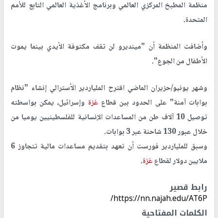
منظمة المطبخ المركزي العالمي وبرنامج الأغذية العالمي التابع للأمم
المتحدة.
وأضافت المنظمة أن "مينديرو لن تقف مكتوفة الأيدي بينما يموت
الأطفال من الجوع".
وشهر يونيو/حزيران الماضي اقترح الملياردير الأسترالي إنشاء "نظام
بوابات آمنة" على الحدود بين قطاع
غزة
وإسرائيل، يمكن بواسطته
توصيل 10 آلاف طن من المساعدات الإنسانية للفلسطينيين يوميا من
خلال عبور 130 شاحنة عبر 3 بوابات.
وسبق للملياردير فورست أن تعهد بتقديم مساعدات مالية تتجاوز 6
ملايين دولار لقطاع
غزة
.
رابط قصير
https://nn.najah.edu/AT6P/
الكلمات المفتاحية