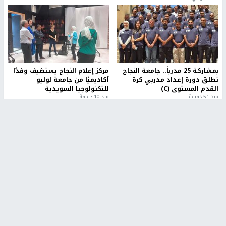
بمشاركة 25 مدرباً.. جامعة النجاح
مركز إعلام النجاح يستضيف وفدًا
تطلق دورة إعداد مدربي كرة
أكاديميًا من جامعة لوليو
القدم المستوى (C)
للتكنولوجيا السويدية
منذ 51 دقيقة
منذ 10 دقيقة
تقارير
" قانون درومي".. بين حق الدفاع عن النفس وواقع
الفلسطينيين تحت الاحتلال
6 أيام، 17 ساعة ago
تقارير
شهداء بينهم أطفال في غزة.. والاحتلال يصعّد
غاراته ويمنح السكان دقائق للإخلاء
2 أسبوعين ago
تقارير
الإعلام العبري: "معركة مضيق هرمز تستهدف تثبيت