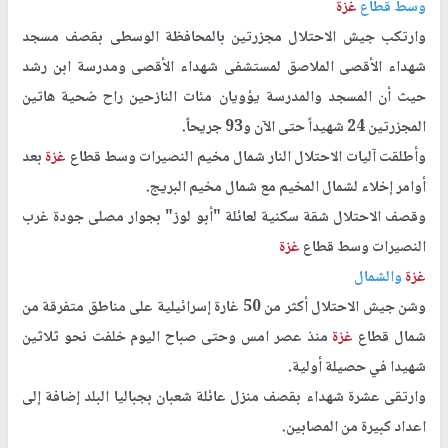
وسط قطاع
غزة
وارتكب جيش الاحتلال مجزرتين بالمحافظة الوسطى بقصف مسجد
شهداء الأقصى الملاصق لمستشفى شهداء الأقصى ومدرسة ابن رشد
حيث أن المسجد والمدرسة يؤويان مئات النازحين راح ضحية هاتين
المجزرتين 24 شهيداً حتى الآن و93 جريحاً.
وأطلقت آليات الاحتلال النار شمال مخيم النصيرات وسط قطاع
غزة
بعد
أوامر إخلاء لشمال المخيم مع شمال مخيم البريج.
وقصف الاحتلال شقة سكنية لعائلة "أبو لوز" بجوار مصلى جودة غرب
النصيرات وسط قطاع
غزة
غزة
والشمال
وشن جيش الاحتلال أكثر من 50 غارة إسرائيلية على مناطق متفرقة من
شمال قطاع
غزة
منذ عصر امس وحتى صباح اليوم خلفت نحو ثلاثين
شهيدا في حصيلة أولية.
وارتقى عشرة شهداء بقصف منزل عائلة شعبان بجباليا البلد إضافة إلى
اعداد كبيرة من المصابين.