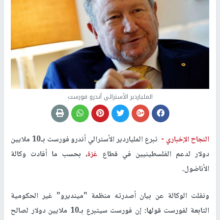
الملياردير الأسترالي أندرو فورست
النجاح الإخباري -
تبرع الملياردير الأسترالي أندرو فورست بـ10 ملايين
دولار لدعم الفلسطينيين في قطاع
غزة
، بحسب ما أفادت وكالة
الأناضول.
ونقلت الوكالة عن بيان أصدرته منظمة "مينديرو" غير الحكومية
التابعة لفورست قولها: إن فورست سيتبرع بـ10 ملايين دولار لصالح