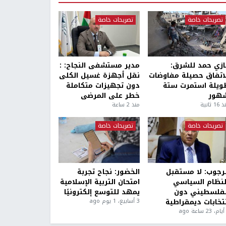
تصريحات خاصة
تصريحات خاصة
ازي حمد للشرق:
مدير مستشفى النجاح: :
لاتفاق حصيلة مفاوضات
نقل أجهزة غسيل الكلى
ويلة استمرت ستة
دون تجهيزات متكاملة
هور
خطر على المرضى
1 ثانية
منذ 2 ساعة
تصريحات خاصة
تصريحات خاصة
لرجوب: لا مستقبل
الخضور: نجاح تجربة
لنظام السياسي
امتحان التربية الإسلامية
لفلسطيني دون
يمهد للتوسع إلكترونيًا
نتخابات ديمقراطية
3 أسابيع، 1 يوم ago