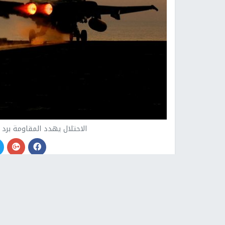
الاحتلال يهدد المقاومة برد 
وكالات -
النجاح الإخباري -
هدد وزير حرب الاحتلال 
غزة
بأنه في حال استمر إطلاق صواريخ من قطاع
غز
هناك رد إسرائيلي كبير عليه.