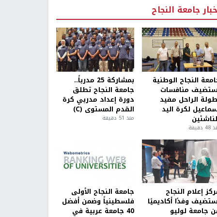
خبار جامعة النجاح
امعة النجاح الوطنية
بمشاركة 25 مدرباً..
ستضيف منافسات
جامعة النجاح تطلق
طولة الراحل مفيد
دورة إعداد مدربي كرة
سماعيل لكرة اليد
القدم المستوى (C)
لناشئين
منذ 51 دقيقة
4 دقيقة
كز إعلام النجاح
جامعة النجاح الأولى
ستضيف وفدًا أكاديميًا
فلسطينياً وضمن أفضل
ن جامعة لوليو
40 جامعة عربية في