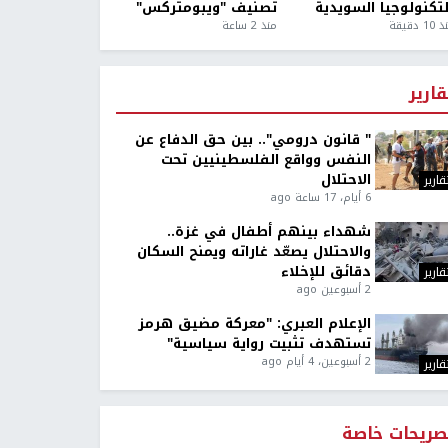
لتكنولوجيا السويدية
تصنيف "ويبومتركس"
1 دقيقة
منذ 2 ساعة
قارير
" قانون درومي".. بين حق الدفاع عن
النفس وواقع الفلسطينيين تحت
الاحتلال
قارير
6 أيام، 17 ساعة ago
شهداء بينهم أطفال في غزة..
والاحتلال يصعّد غاراته ويمنح السكان
دقائق للإخلاء
قارير
2 أسبوعين ago
الإعلام العبري: "معركة مضيق هرمز
تستهدف تثبيت رواية سياسية"
2 أسبوعين، 4 أيام ago
قارير
صريحات خاصة