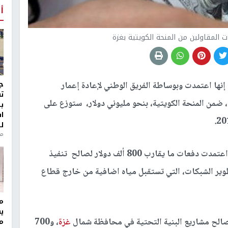
أ
 المقاولين من المنحة الكويتية بغزة
ج
 إنها اعتمدت وبوساطة الفريق الوطني لإعادة إعمار
ت
 ضمن المنحة الكويتية، بنحو مليوني دولار، ستوزع على
ب
ا
ل
منذ 8
وأوضحت الوزارة في بيان صحفي اليوم السبت، انها اعتمدت دفعات ما يقارب 800 ألف دولار لصالح تنفيذ
طوير الشبكات، التي تستقبل مياه اضافية من خارج قطاع
مر
ي
غزة
، و700
م