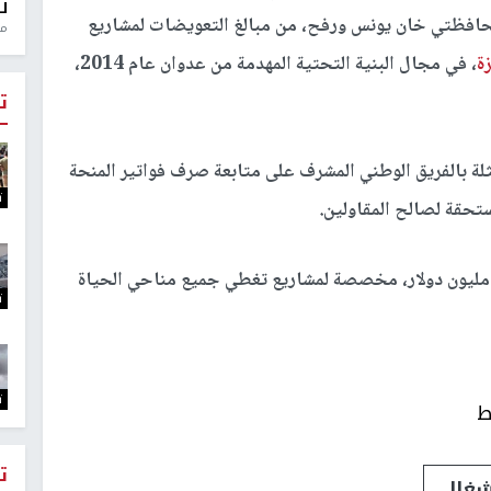
ل
 محافظتي خان يونس ورفح، من مبالغ التعويضات لمشاريع
منذ 0
ة
، في مجال البنية التحتية المهدمة من عدوان عام 2014،
ت
ثلة بالفريق الوطني المشرف على متابعة صرف فواتير المنحة
ت
تحقة لصالح المقاولين.
ن الجدير ذكره، أن قيمة المنحة الكويتية تبلغ 200 مليون دولار، مخصصة لمشاريع تغطي جميع مناحي الحياة
ت
ت
ط
ت
شغال