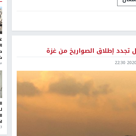
غ
ا
ال تجدد إطلاق الصواريخ من غزة
ط
ش
2020-0
منذ 6
ا
ل
ا
ا
3 أيام، 23 ساعة ago