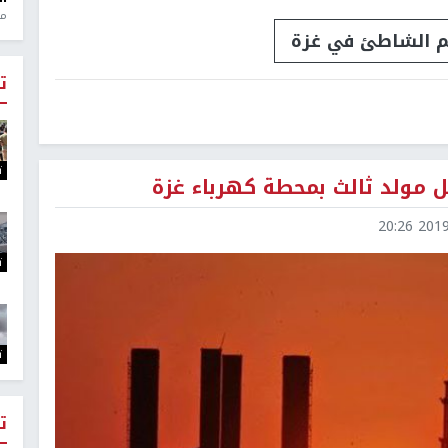
منذ 1
م الشاطئ في غزة
ت
ت
 مولد ثالث بمحطة كهرباء غزة
2019-0
ت
ت
ت