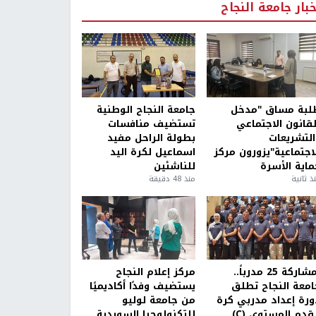
خبار جامعة النجاح
لبة مساق "مدخل
جامعة النجاح الوطنية
لقانون الاجتماعي
تستضيف منافسات
التشريعات
بطولة الراحل مفيد
لاجتماعية"يزورون مركز
اسماعيل لكرة اليد
ماية الأسرة
للناشئين
ذ ثانية
منذ 48 دقيقة
بمشاركة 25 مدرباً..
مركز إعلام النجاح
امعة النجاح تطلق
يستضيف وفدًا أكاديميًا
ورة إعداد مدربي كرة
من جامعة لوليو
قدم المستوى (C)
للتكنولوجيا السويدية