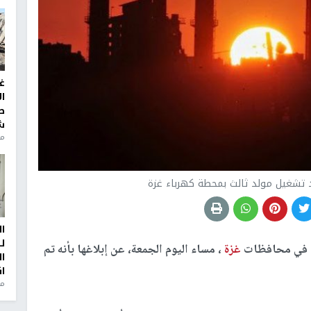
غ
ا
ط
ش
منذ 2
 تشغيل مولد ثالث بمحطة كهرباء غزة
ا
ل
اء في محافظات
غزة
، مساء اليوم الجمعة، عن إبلاغها بأنه تم
ا
ا
من