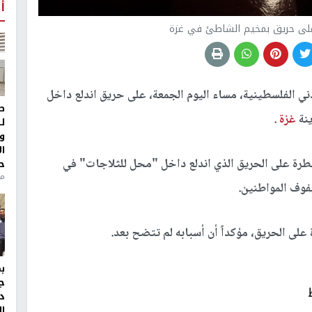
أ
على حريق بمخيم الشاطئ في غزة
ي الفلسطينية، مساء اليوم الجمعة، على حريق اندلع داخل
ط
نة
غزة
.
ل
و
ا
طرة على الحريق الذي اندلع داخل "محل للثلاجات" في
ح
من
فوف المواطنين.
لى الحريق، مؤكداً أن أسبابه لم تتضح بعد.
ج
د
ال