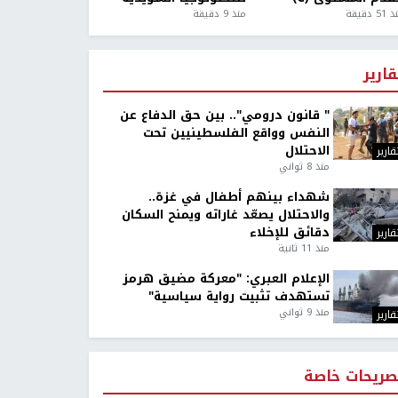
5 دقيقة
منذ 9 دقيقة
قارير
" قانون درومي".. بين حق الدفاع عن
النفس وواقع الفلسطينيين تحت
الاحتلال
قارير
منذ 8 ثواني
شهداء بينهم أطفال في غزة..
والاحتلال يصعّد غاراته ويمنح السكان
دقائق للإخلاء
قارير
منذ 11 ثانية
الإعلام العبري: "معركة مضيق هرمز
تستهدف تثبيت رواية سياسية"
منذ 9 ثواني
قارير
صريحات خاصة