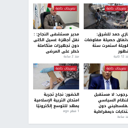
تصريحات خاصة
تصريحات خاصة
ازي حمد للشرق:
مدير مستشفى النجاح: :
لاتفاق حصيلة مفاوضات
نقل أجهزة غسيل الكلى
ويلة استمرت ستة
دون تجهيزات متكاملة
هور
خطر على المرضى
1 ثانية
منذ 2 ساعة
تصريحات خاصة
تصريحات خاصة
لرجوب: لا مستقبل
الخضور: نجاح تجربة
لنظام السياسي
امتحان التربية الإسلامية
لفلسطيني دون
يمهد للتوسع إلكترونيًا
نتخابات ديمقراطية
1 شهر ago
ذ ساعة