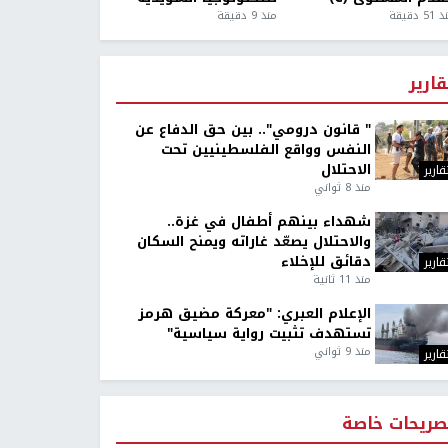
5 دقيقة
منذ 9 دقيقة
قارير
" قانون درومي".. بين حق الدفاع عن
النفس وواقع الفلسطينيين تحت
الاحتلال
قارير
منذ 8 ثواني
شهداء بينهم أطفال في غزة..
والاحتلال يصعّد غاراته ويمنح السكان
دقائق للإخلاء
قارير
منذ 11 ثانية
الإعلام العبري: "معركة مضيق هرمز
تستهدف تثبيت رواية سياسية"
منذ 9 ثواني
قارير
صريحات خاصة