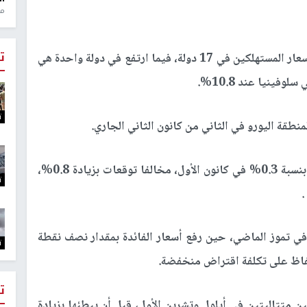
منذ 1
ت
ومن بين دول التكتل الـ19، تباطأ المؤشر المنسق لأسعار المستهلكين في 17 دولة، فيما ارتفع في دولة واحدة هي
.
%
ت
منطقة اليورو في الثاني من كانون الثاني الجاري
.
على أساس شهري، تراجع مؤشر أسعار المستهلكين بنسبة 0.3% في كانون الأول، مخالفا توقعات بزيادة 0.8%،
ت
 في تموز الماضي، حين رفع أسعار الفائدة بمقدار نصف نقطة
ت
فاظ على تكلفة اقتراض منخفضة
.
ت
وتيرة زيادة الفائدة برقعها 0.75% مرتين متتاليتين في أيلول وتشرين الأول، قبل أن يبطئها بزيادة