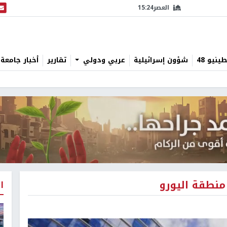
العصر
15:24
البث
نيو 48
شؤون إسرائيلية
عربي ودولي
تقارير
أخبار جامعة 
منطقة اليورو
ا