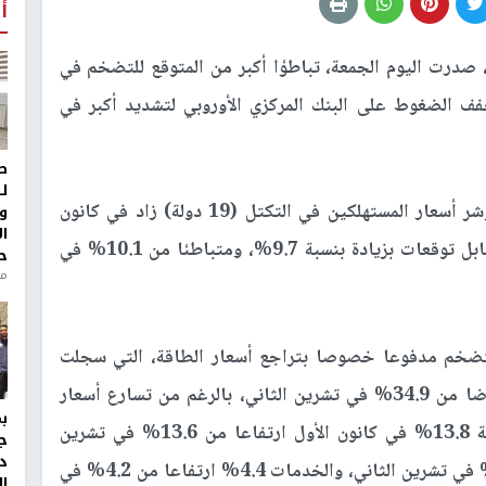
أ
 صدرت اليوم الجمعة، تباطؤا أكبر من المتوقع للتضخم في
فف الضغوط على البنك المركزي الأوروبي لتشديد أكبر في
ط
ل
وقال مكتب الإحصاء الأوروبي (يوروستات) إن مؤشر أسعار المستهلكين في التكتل (19 دولة) زاد في كانون
و
ا
الأول الماضي بنسبة 9.2%، على أساس سنوي، مقابل توقعات بزيادة بنسبة 9.7%، ومتباطئا من 10.1% في
ح
من
التضخم مدفوعا خصوصا بتراجع أسعار الطاقة، التي سجلت
زيادة سنوية بنسبة 25.7% في كانون الأول انخفاضا من 34.9% في تشرين الثاني، بالرغم من تسارع أسعار
الغذاء والمشروبات والتبغ التي سجلت زيادة بنسبة 13.8% في كانون الأول ارتفاعا من 13.6% في تشرين
ج
د
الثاني، والسلع الصناعية بزيادة 6.4% مقابل 6.1% في تشرين الثاني، والخدمات 4.4% ارتفاعا من 4.2% في
ال