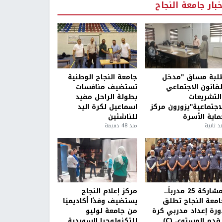
خبار جامعة النجاح
لبة مساق "مدخل
جامعة النجاح الوطنية
لقانون الاجتماعي
تستضيف منافسات
التشريعات
بطولة الراحل مفيد
لاجتماعية"يزورون مركز
اسماعيل لكرة اليد
ماية الأسرة
للناشئين
ذ ثانية
منذ 48 دقيقة
بمشاركة 25 مدرباً..
مركز إعلام النجاح
امعة النجاح تطلق
يستضيف وفدًا أكاديميًا
ورة إعداد مدربي كرة
من جامعة لوليو
قدم المستوى (C)
للتكنولوجيا السويدية