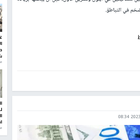
.
غ
ا
ط
ش
منذ 2
ا
ل
ا
2023-0
ا
من