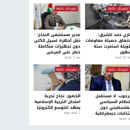
تصريحات خاصة
تصريحات خاصة
ازي حمد للشرق:
مدير مستشفى النجاح: :
لاتفاق حصيلة مفاوضات
نقل أجهزة غسيل الكلى
ويلة استمرت ستة
دون تجهيزات متكاملة
هور
خطر على المرضى
1 ثانية
منذ 2 ساعة
تصريحات خاصة
تصريحات خاصة
لرجوب: لا مستقبل
الخضور: نجاح تجربة
لنظام السياسي
امتحان التربية الإسلامية
لفلسطيني دون
يمهد للتوسع إلكترونيًا
نتخابات ديمقراطية
1 شهر ago
ذ ساعة