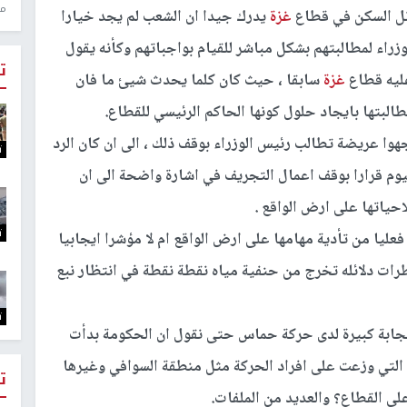
منذ 1
 تل السكن في قطاع
غزة
يدرك جيدا ان الشعب لم يجد خيارا
زراء لمطالبتهم بشكل مباشر للقيام بواجباتهم وكأنه يقول
ت
ليه قطاع
غزة
سابقا ، حيث كان كلما يحدث شيئ ما فان
لبتها بايجاد حلول كونها الحاكم الرئيسي للقطاع.
وا عريضة تطالب رئيس الوزراء بوقف ذلك ، الى ان كان الرد
ت
ليوم قرارا بوقف اعمال التجريف في اشارة واضحة الى ان
حياتها على ارض الواقع .
ت
ليا من تأدية مهامها على ارض الواقع ام لا مؤشرا ايجابيا
طرات دلائله تخرج من حنفية مياه نقطة نقطة في انتظار نبع
ت
ستجابة كبيرة لدى حركة حماس حتى نقول ان الحكومة بدأت
لتي وزعت على افراد الحركة مثل منطقة السوافي وغيرها
ت
ى القطاع؟ والعديد من الملفات.