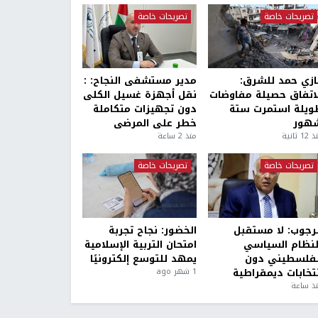
تصريحات خاصة
تصريحات خاصة
ازي حمد للشرق:
مدير مستشفى النجاح: :
لاتفاق حصيلة مفاوضات
نقل أجهزة غسيل الكلى
ويلة استمرت ستة
دون تجهيزات متكاملة
هور
خطر على المرضى
1 ثانية
منذ 2 ساعة
تصريحات خاصة
تصريحات خاصة
لرجوب: لا مستقبل
الخضور: نجاح تجربة
لنظام السياسي
امتحان التربية الإسلامية
لفلسطيني دون
يمهد للتوسع إلكترونيًا
نتخابات ديمقراطية
1 شهر ago
ذ ساعة