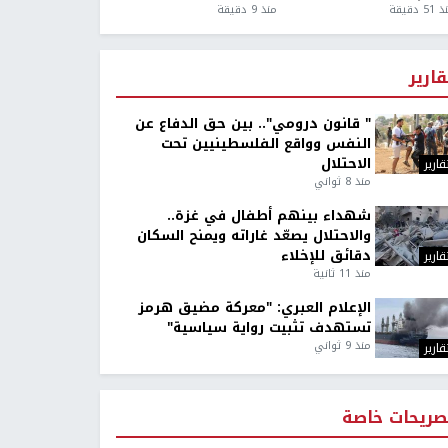
5 دقيقة
منذ 9 دقيقة
قارير
" قانون درومي".. بين حق الدفاع عن
النفس وواقع الفلسطينيين تحت
الاحتلال
قارير
منذ 8 ثواني
شهداء بينهم أطفال في غزة..
والاحتلال يصعّد غاراته ويمنح السكان
دقائق للإخلاء
قارير
منذ 11 ثانية
الإعلام العبري: "معركة مضيق هرمز
تستهدف تثبيت رواية سياسية"
منذ 9 ثواني
قارير
صريحات خاصة