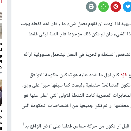
أ
بديهية اذا اردت ان تقوم بعمل شيء ما ، فان اهم نقطة يجب
ا الشيء وان لم يكن ذلك موجودا فان النية تبقى فقط
ط
ل
 الشخص السلطة والحرية في العمل ليتحمل مسؤولية ارائه
و
ا
ح
من
ع
غزة
كان اول ما شدد عليه هو تمكين حكومة التوافق
تكون المصالحة حقيقية وليست كما سبقها حبرا على ورق.
خابرات المصرية كانت النقطة الاولى التي اعلن عنها هو
 معظمها ان لم تكن جميعها من اختصاصات الحكومة التي
ج
د
 قبل ان يكون من حركة حماس فعليا على ارض الواقع بدأ
ال