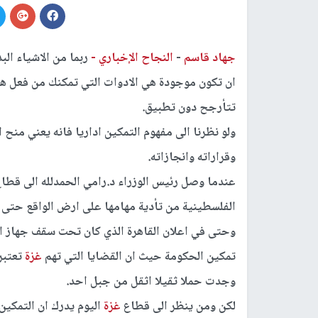
جهاد قاسم
-
النجاح الإخباري -
ربما من الاشياء ال
ان تكون موجودة هي الادوات التي تمكنك من فعل هذ
تتأرجح دون تطبيق.
ولو نظرنا الى مفهوم التمكين اداريا فانه يعني منح
وقراراته وانجازاته.
عندما وصل رئيس الوزراء د.رامي الحمدلله الى قطا
الفلسطينية من تأدية مهامها على ارض الواقع حتى 
وحتى في اعلان القاهرة الذي كان تحت سقف جهاز الم
تمكين الحكومة حيث ان القضايا التي تهم
غزة
تعتبر
وجدت حملا ثقيلا اثقل من جبل احد.
لكن ومن ينظر الى قطاع
غزة
اليوم يدرك ان التمكين