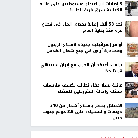
‏3 إصابات إثر اعتداء مستوطنين على عائلة
الكعابنة شرق قرية الطيبة
نحو 58 ألف إصابة بجدري الماء في قطاع
غزة منذ بداية العام
أوامر إسرائيلية جديدة لاقتلاع الزيتون
ومصادرة أراضٍ في جبع شمال القدس
ترامب: أعتقد أن الحرب مع إيران ستنتهي
قريبًا جدًا
عائلة بشار عقل تطالب بكشف ملابسات
مقتله وإحالة المتورطين للقضاء
الاحتلال يخطر باقتلاع أشجار من 310
دونمات والاستيلاء على 3.5 دونم جنوب
جنين