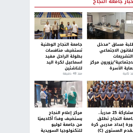
خبار جامعة النجاح
لبة مساق "مدخل
جامعة النجاح الوطنية
لقانون الاجتماعي
تستضيف منافسات
التشريعات
بطولة الراحل مفيد
لاجتماعية"يزورون مركز
اسماعيل لكرة اليد
ماية الأسرة
للناشئين
ذ ثانية
منذ 48 دقيقة
بمشاركة 25 مدرباً..
مركز إعلام النجاح
امعة النجاح تطلق
يستضيف وفدًا أكاديميًا
ورة إعداد مدربي كرة
من جامعة لوليو
قدم المستوى (C)
للتكنولوجيا السويدية