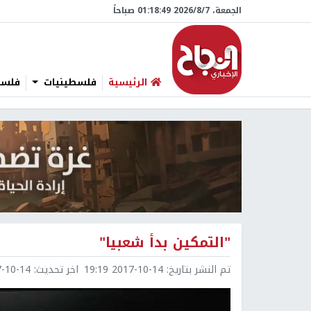
الجمعة، 7/‏8/‏2026 01:18:50 صباحاً
الرئيسية
فلسطينيات
فلسطي
"التمكين بدأ شعبيا"
تم النشر بتاريخ:
2017-10-14 19:19
اخر تحديث:
0-14 19:20