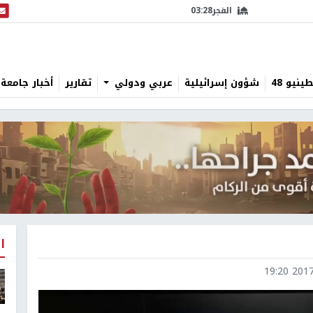
الفجر
03:28
البث
نيو 48
شؤون إسرائيلية
عربي ودولي
تقارير
أخبار جامعة 
ا
2017-1