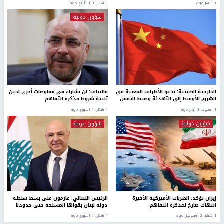
1 شهر ago
1 شهر، 3 أسابيع ago
شؤون دولية
الخارجية الصينية: ندعو الأطراف المعنية في
قاليباف: لن نشارك في مفاوضات أخرى لحين
الشرق الأوسط إلى التهدئة وضبط النفس
تلبية شروط مذكرة التفاهم
1 اسبوع.، 3 أيام ago
1 شهر، 1 اسبوع. ago
شؤون دولية
شؤون عربية
إيران تؤكد: الضربات الأميركية الأخيرة
الرئيس اللبناني: عازمون على بسط سلطة
انتهاك صارخ لمذكرة التفاهم
دولة لبنان بقواها المسلحة حتى حدودنا
1 شهر، 2 أسبوعين ago
1 شهر، 1 اسبوع. ago