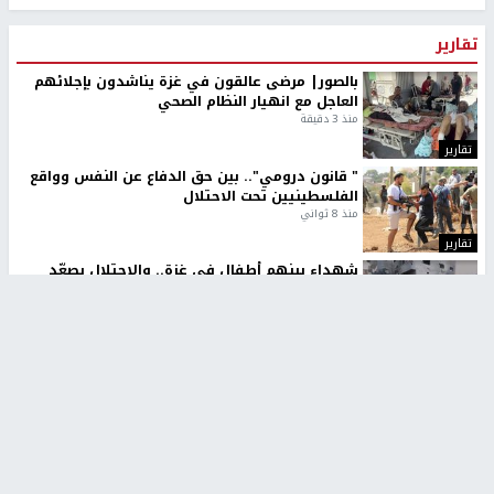
تقارير
بالصور| مرضى عالقون في غزة يناشدون بإجلائهم
العاجل مع انهيار النظام الصحي
منذ 3 دقيقة
تقارير
" قانون درومي".. بين حق الدفاع عن النفس وواقع
الفلسطينيين تحت الاحتلال
منذ 8 ثواني
تقارير
شهداء بينهم أطفال في غزة.. والاحتلال يصعّد
غاراته ويمنح السكان دقائق للإخلاء
منذ 11 ثانية
تقارير
تصريحات خاصة
تصريحات خاصة
تصريحات خاصة