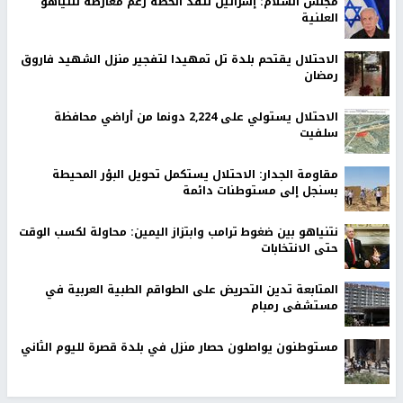
مجلس السلام: إسرائيل تنفذ الخطة رغم معارضة نتنياهو
العلنية
الاحتلال يقتحم بلدة تل تمهيدا لتفجير منزل الشهيد فاروق
رمضان
الاحتلال يستولي على 2,224 دونما من أراضي محافظة
سلفيت
مقاومة الجدار: الاحتلال يستكمل تحويل البؤر المحيطة
بسنجل إلى مستوطنات دائمة
نتنياهو بين ضغوط ترامب وابتزاز اليمين: محاولة لكسب الوقت
حتى الانتخابات
المتابعة تدين التحريض على الطواقم الطبية العربية في
مستشفى رمبام
مستوطنون يواصلون حصار منزل في بلدة قصرة لليوم الثاني