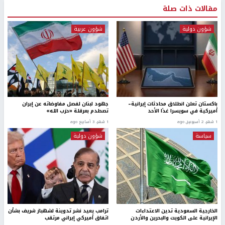
مقالات ذات صلة
شؤون دولية
شؤون عربية
باكستان تعلن انطلاق محادثات إيرانية–
جهود لبنان لفصل مفاوضاته عن إيران
أميركية في سويسرا غدًا الأحد
تصطدم بعرقلة «حزب الله»
1 شهر، 2 أسبوعين ago
1 شهر، 3 أسابيع ago
سياسة
شؤون دولية
الخارجية السعودية تدين الاعتداءات
ترامب يعيد نشر تدوينة لشهباز شريف بشأن
الإيرانية على الكويت والبحرين والأردن
اتفاق أميركي إيراني مرتقب