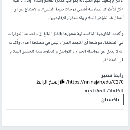
الالتزام بتعهداتهم المتبادلة بموجب مذكرة تفاهم إسلام آباد»، داعية
«كل الأطراف لممارسة أقصى درجات ضبط النفس». والامتناع عن أيّ
أعمال قد تقوّض السلام والاستقرار الإقليميين.
وأكدت الخارجية الباكستانية شعورها بالقلق البالغ إزاء تصاعد التوترات
في المنطقة، موضحة أن «تجدد الصراع ليس في مصلحة أحد». وأكدت
أنه لا بديل عن مواصلة الحوار والتواصل والدبلوماسية لتحقيق السلام
في المنطقة.
رابط قصير
https://nn.najah.edu/C270/
إنسخ الرابط
الكلمات المفتاحية
باكستان