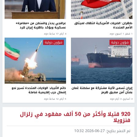
طهران: الضربات الأمريكية انتهاك لميثاق
عراقجي يحذر واشنطن من «مغامرة»
الأمم المتحدة
عسكرية ويؤكد جاهزية إيران للرد
1 شهر، 1 اسبوع. ago
4 أيام، 17 ساعة ago
شؤون دولية
شؤون دولية
إيران تسعى لآلية مشتركة مع سلطنة عُمان
خاتم الأنبياء: الولايات المتحدة تسير نحو
بشأن أمن مضيق هرمز
إشعال حرب إقليمية شاملة
3 أسابيع، 3 أيام ago
5 أيام، 12 ساعة ago
920 قتيلا وأكثر من 50 ألف مفقود في زلزال
فنزويلا
تم النشر بتاريخ:
2026-06-27 10:32