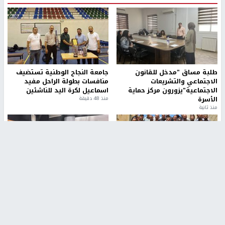
طلبة مساق "مدخل للقانون
جامعة النجاح الوطنية تستضيف
الاجتماعي والتشريعات
منافسات بطولة الراحل مفيد
الاجتماعية"يزورون مركز حماية
اسماعيل لكرة اليد للناشئين
الأسرة
منذ 48 دقيقة
منذ ثانية
بمشاركة 25 مدرباً.. جامعة النجاح
مركز إعلام النجاح يستضيف وفدًا
تطلق دورة إعداد مدربي كرة
أكاديميًا من جامعة لوليو
القدم المستوى (C)
للتكنولوجيا السويدية
منذ 51 دقيقة
منذ 9 دقيقة