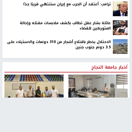
ترامب: أعتقد أن الحرب مع إيران ستنتهي قريبًا جدًا
عائلة بشار عقل تطالب بكشف ملابسات مقتله وإحالة
المتورطين للقضاء
الاحتلال يخطر باقتلاع أشجار من 310 دونمات والاستيلاء على
3.5 دونم جنوب جنين
أخبار جامعة النجاح
طلبة مساق "مدخل للقانون
جامعة النجاح الوطنية تستضيف
الاجتماعي والتشريعات
منافسات بطولة الراحل مفيد
الاجتماعية"يزورون مركز حماية
اسماعيل لكرة اليد للناشئين
الأسرة
منذ 48 دقيقة