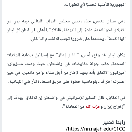
الجهوزية الأمنية تحسبًا لأي تطورات.
وفي سياق متصل، حذر رئيس مجلس النواب اللبناني نبيه بري من
الانزلاق نحو الفتنة، داعيًا إلى التهدئة، قائلاً: "يا أهلي في لبنان كل لبنان
إنها الفتنة"، ومشدداً على ضرورة تجنب الانقسام الداخلي.
وكان لبنان قد وقع، أمس، "اتفاق إطار" مع إسرائيل برعاية الولايات
المتحدة، عقب جولة مفاوضات في واشنطن، حيث وصف مسؤولون
أميركيون الاتفاق بأنه يمهد لإطار من أجل سلام وأمن دائمين، في حين
اعتبرته أطراف دبلوماسية خطوة على طريق استعادة الأراضي اللبنانية.
في المقابل، قال السفير الإسرائيلي في واشنطن إن الاتفاق يهدف إلى
"إخراج إيران و
حزب الله
من المعادلة".
رابط قصير
https://nn.najah.edu/C1CQ/