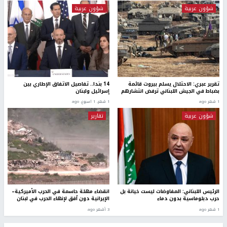
شؤون عربية
شؤون عربية
تقرير عبري: الاحتلال يسلم بيروت قائمة
14 بندا.. تفاصيل الاتفاق الإطاري بين
بضباط في الجيش اللبناني ترفض انتشارهم
إسرائيل ولبنان
1 شهر ago
1 شهر، 1 اسبوع. ago
شؤون عربية
تقارير
الرئيس اللبناني: المفاوضات ليست خيانة بل
انقضاء مهلة حاسمة في الحرب الأميركية–
حرب دبلوماسية بدون دماء
الإيرانية دون أفق لإنهاء الحرب في لبنان
1 شهر ago
3 أشهر ago