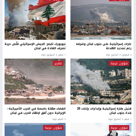
غارات إسرائيلية على جنوب لبنان وشرقه
نيويورك تايمز: الجيش الإسرائيلي قلّص حرية
رغم تمديد الهدنة
تصرف القادة في لبنان
2 شهرين، 3 أسابيع ago
1 شهر، 2 أسبوعين ago
شؤون عربية
تقارير
قتيل بغارة إسرائيلية وإنذارات بإخلاء 20
انقضاء مهلة حاسمة في الحرب الأميركية–
بلدة جنوب لبنان
الإيرانية دون أفق لإنهاء الحرب في لبنان
1 شهر، 3 أسابيع ago
3 أشهر ago
شؤون عربية
شؤون عربية