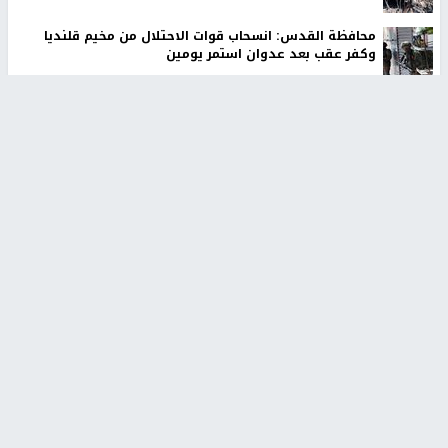
محافظة القدس: انسحاب قوات الاحتلال من مخيم قلنديا
وكفر عقب بعد عدوان استمر يومين
تركيا والسعودية وباكستان ستوقع اتفاقية دفاعية مشتركة
مستوطنون بحماية قوات الاحتلال يقتحمون برك سليمان
جنوب بيت لحم
70 ألفا يؤدون صلاة الجمعة في المسجد الأقصى
رئيس هيئة شؤون الاسرى يدعو لوقف سياسة بن غفير بحق
الاسرى
الاحتلال يهاجم بيت فوريك
أخبار جامعة النجاح