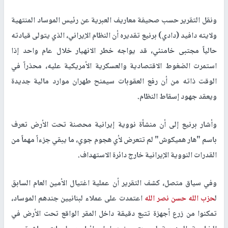
ونقل التقرير حسب صحيفة معاريف العبرية عن رئيس الموساد المنتهية
ولايته دافيد (دادي) برنيع تقديره أن النظام الإيراني، الذي يتولى قيادته
حالياً مجتبى خامنئي، قد يواجه خطر الانهيار خلال عام واحد إذا
استمرت الضغوط الاقتصادية والعسكرية الأمريكية عليه، محذراً في
الوقت ذاته من أن رفع العقوبات سيمنح طهران موارد مالية جديدة
ويعقد جهود إسقاط النظام.
وأشار برنيع إلى أن منشأة نووية إيرانية محصنة تحت الأرض تعرف
باسم "هار هميكوش" لم تتعرض لأي هجوم جوي، ما يبقي جزءاً مهماً من
القدرات النووية الإيرانية خارج دائرة الاستهداف.
وفي سياق متصل، كشف التقرير أن عملية اغتيال الأمين العام السابق
ل
حزب الله
حسن نصر الله
اعتمدت على عملاء لبنانيين جندهم الموساد،
تمكنوا من زرع أجهزة تتبع دقيقة داخل المقر الواقع تحت الأرض في