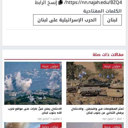
https://nn.najah.edu/BZQ4/
إنسخ الرابط
الكلمات المفتاحية
لبنان
الحرب الإسرائيلية على لبنان
مقالات ذات صلة
شؤون عربية
شؤون عربية
تعثر المفاوضات في واشنطن.. والاحتلال
الاحتلال يعلن شنّ غارات على مواقع لحزب
يرفض التخلي عن جنوب لبنان
الله جنوب لبنان
1 شهر، 1 اسبوع. ago
2 شهرين، 3 أسابيع ago
شؤون عربية
شؤون دولية