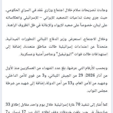
وجاءت تصريحات سلام خلال اجتماع وزاري عُقد في السراي الحكومي،
حيث جرى بحث تداعيات التصعيد الإيراني – الإسرائيلي وانعكاساته
على لبنان، خصوصاً على صعيد الإيواء والإغاثة في ظل الظروف الراهنة.
وخلال الاجتماع، استعرض وزير الدفاع اللبناني التطورات الميدانية،
متحدثاً عن اعتداءات إسرائيلية طالت مناطق متعددة، إضافة إلى
استهدافات طالت قوات “اليونيفيل” وعناصر أمنية وعسكرية.
وبحسب الأرقام التي عرضها، بلغ عدد الشهداء من العسكريين منذ الأول
من آذار 2026: 29 من الجيش اللبناني، و3 من قوى الأمن الداخلي،
وشهيد من الأمن العام، و13 من أمن الدولة، إضافة إلى شهيد من شرطة
مجلس النواب.
كما أشار إلى تنفيذ 70 غارة إسرائيلية خلال يوم واحد، مقابل إطلاق 33
صاروخاً، في حين بلغت خروقات وقف إطلاق النار بين 17 نيسان و7