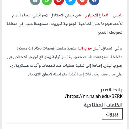
نابلس -
النجاح الإخباري -
شنّ جيش الاحتلال الإسرائيلي، مساء اليوم
الأحد، هجوما على الضاحية الجنوبية لبيروت، مستهدفا مبنى في منطقة
تحويطة الغدير.
وفي السياق، أعلن
حزب الله
تنفيذ سلسلة هجمات بطائرات مسيّرة
مفخخة استهدفت بلدات حدودية إسرائيلية ومواقع لجيش الاحتلال في
جنوب لبنان، إضافة إلى تنفيذ عمليات ضد تجمعات وآليات عسكرية، ردا
على ما وصفه بخروقات إسرائيلية متواصلة لاتفاق التهدئة.
رابط قصير
https://nn.najah.edu/BZRK/
الكلمات المفتاحية
بيروت