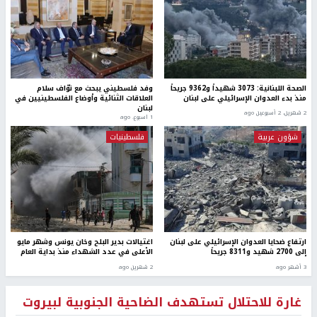
الصحة اللبنانية: 3073 شهيداً و9362 جريحاً
وفد فلسطيني يبحث مع نوّاف سلام
منذ بدء العدوان الإسرائيلي على لبنان
العلاقات الثنائية وأوضاع الفلسطينيين في
لبنان
2 شهرين، 2 أسبوعين ago
1 اسبوع. ago
شؤون عربية
فلسطينيات
ارتفاع ضحايا العدوان الإسرائيلي على لبنان
اغتيالات بدير البلح وخان يونس وشهر مايو
إلى 2700 شهيد و8311 جريحاً
الأعلى في عدد الشهداء منذ بداية العام
3 أشهر ago
2 شهرين ago
غارة للاحتلال تستهدف الضاحية الجنوبية لبيروت