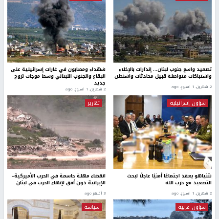
تصعيد واسع جنوب لبنان… إنذارات بالإخلاء
شهداء ومصابون في غارات إسرائيلية على
واشتباكات متواصلة قبيل محادثات واشنطن
البقاع والجنوب اللبناني وسط موجات نزوح
جديد
2 شهرين، 1 اسبوع. ago
2 شهرين، 1 اسبوع. ago
شؤون إسرائيلية
تقارير
نتنياهو يعقد اجتماعًا أمنيًا عاجلًا لبحث
انقضاء مهلة حاسمة في الحرب الأميركية–
التصعيد مع حزب الله
الإيرانية دون أفق لإنهاء الحرب في لبنان
2 شهرين، 1 اسبوع. ago
3 أشهر ago
شؤون عربية
سياسة