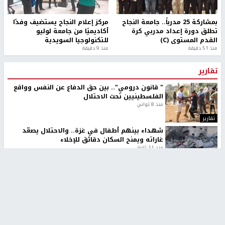
بمشاركة 25 مدرباً.. جامعة النجاح
مركز إعلام النجاح يستضيف وفدًا
تطلق دورة إعداد مدربي كرة
أكاديميًا من جامعة لوليو
القدم المستوى (C)
للتكنولوجيا السويدية
منذ 51 دقيقة
منذ 9 دقيقة
تقارير
" قانون درومي".. بين حق الدفاع عن النفس وواقع
الفلسطينيين تحت الاحتلال
منذ 8 ثواني
تقارير
شهداء بينهم أطفال في غزة.. والاحتلال يصعّد
غاراته ويمنح السكان دقائق للإخلاء
منذ 11 ثانية
تقارير
الإعلام العبري: "معركة مضيق هرمز تستهدف تثبيت
رواية سياسية"
منذ 9 ثواني
تقارير