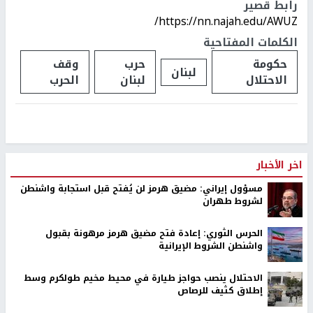
رابط قصير
https://nn.najah.edu/AWUZ/
الكلمات المفتاحية
حكومة
حرب
وقف
لبنان
الاحتلال
لبنان
الحرب
اخر الأخبار
مسؤول إيراني: مضيق هرمز لن يُفتح قبل استجابة واشنطن
لشروط طهران
الحرس الثوري: إعادة فتح مضيق هرمز مرهونة بقبول
واشنطن الشروط الإيرانية
الاحتلال ينصب حواجز طيارة في محيط مخيم طولكرم وسط
إطلاق كثيف للرصاص