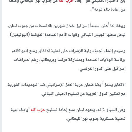
بأن الاختبار الحقيقي هو "إبعاد
حزب الله
من جنوب نهر الليطاني ومنعه
من إعادة بناء قوته".
ووفقا لما أُعلن، ستبدأ إسرائيل خلال شهرين بالانسحاب من جنوب لبنان،
ليحل محلها الجيش اللبناني وقوات الأمم المتحدة المؤقتة (اليونيفيل).
وسيتم إنشاء لجنة دولية للإشراف على تنفيذ الاتفاق ومنع انتهاكاته،
برئاسة الولايات المتحدة وبمشاركة فرنسا وبريطانيا، رغم اعتراضات
إسرائيل على الدور الفرنسي.
الاتفاق يشمل أيضا ضمان حرية العمل الإسرائيلي ضد التهديدات الفورية،
مع تمكين الدول الغربية من تسليح الجيش اللبناني.
وفي السياق ذاته، يتعهد لبنان بمنع إعادة تسليح
حزب الله
أو بناء بنية
تحتية عسكرية جنوب نهر الليطاني.