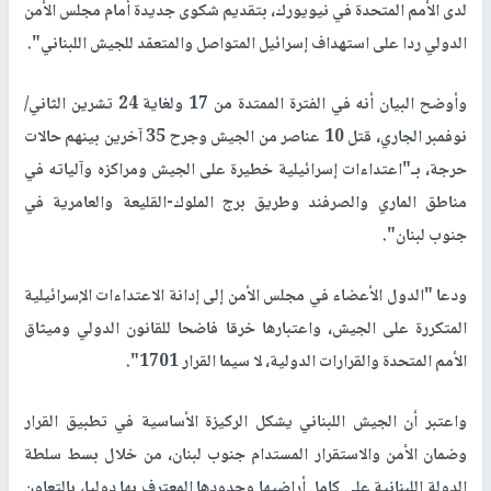
لدى الأمم المتحدة في نيويورك، بتقديم شكوى جديدة أمام مجلس الأمن
الدولي ردا على استهداف إسرائيل المتواصل والمتعمّد للجيش اللبناني".
وأوضح البيان أنه في الفترة الممتدة من 17 ولغاية 24 تشرين الثاني/
نوفمبر الجاري، قتل 10 عناصر من الجيش وجرح 35 آخرين بينهم حالات
حرجة، بـ"اعتداءات إسرائيلية خطيرة على الجيش ومراكزه وآلياته في
مناطق الماري والصرفند وطريق برج الملوك-القليعة والعامرية في
جنوب لبنان".
ودعا "الدول الأعضاء في مجلس الأمن إلى إدانة الاعتداءات الإسرائيلية
المتكررة على الجيش، واعتبارها خرقا فاضحا للقانون الدولي وميثاق
الأمم المتحدة والقرارات الدولية، لا سيما القرار 1701".
واعتبر أن الجيش اللبناني يشكل الركيزة الأساسية في تطبيق القرار
وضمان الأمن والاستقرار المستدام جنوب لبنان، من خلال بسط سلطة
الدولة اللبنانية على كامل أراضيها وحدودها المعترف بها دوليا، بالتعاون