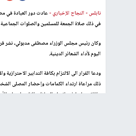
نابلس -
النجاح الإخباري -
عادت دور العبادة في مصر 
في ذلك صلاة الجمعة للمسلمين والصلوات الجماعية ال
وكان رئيس مجلس الوزراء مصطفى مدبولي، نشر قرارا
اليوم لأداء الشعائر الدينية.
ودعا القرار الى الالتزام بكافة التدابير الاحترازي
ذلك مراعاة ارتداء الكمامات وإحضار المصلى الشخص
دقائق وعليها فور انتهاء الصلاة، والاقتصار على الأم
اضافة الى الالتزام بألا تزيد خطبة الجمعة أو الموعظ
صلاة الجنازة أو إقامة أية مناسبات اجتماعية من أفر
غلق دور المناسبات ودورات المياه الملحقة بدور العبا