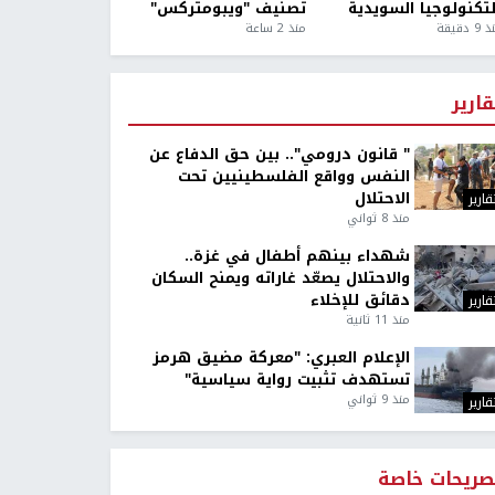
لتكنولوجيا السويدية
تصنيف "ويبومتركس"
9 دقيقة
منذ 2 ساعة
قارير
" قانون درومي".. بين حق الدفاع عن
النفس وواقع الفلسطينيين تحت
الاحتلال
قارير
منذ 8 ثواني
شهداء بينهم أطفال في غزة..
والاحتلال يصعّد غاراته ويمنح السكان
دقائق للإخلاء
قارير
منذ 11 ثانية
الإعلام العبري: "معركة مضيق هرمز
تستهدف تثبيت رواية سياسية"
منذ 9 ثواني
قارير
صريحات خاصة