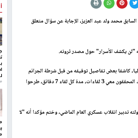
أ
لسابق محمد ولد عبد العزيز، الإجابة عن سؤال متعلق
"لن يكشف الأسرار" حول مصدر ثروته.
ج
ت
ب
ا
لعليا، كاشفا بعض تفاصيل توقيفه من قبل شرطة الجرائم
ل
الاقتصادية، قائلا: "خلال توقيفي لقرابة 7 أيام، عقد المحققون معي 3 لقاءات، مدة كل لقاء 7 دقائق، طرحوا
منذ 8
ته تدبير انقلاب عسكري العام الماضي، وختم مؤكدا أنه "لا
مر
ي
م