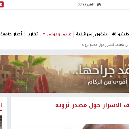
الفجر
03:27
البث
نيو 48
شؤون إسرائيلية
عربي ودولي
تقارير
أخبار جامعة 
 لن يكشف الاسرار حول مصدر ثروته
 الاسرار حول مصدر ثروته
ا