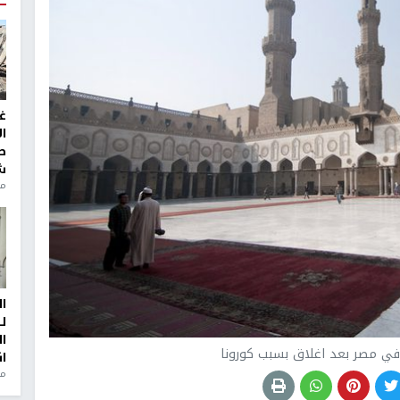
غ
ا
ط
ش
منذ 2
ا
ل
ا
 في مصر بعد اغلاق بسبب كورونا
ا
من