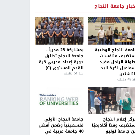
خبار جامعة النجاح
امعة النجاح الوطنية
بمشاركة 25 مدرباً..
ستضيف منافسات
جامعة النجاح تطلق
طولة الراحل مفيد
دورة إعداد مدربي كرة
سماعيل لكرة اليد
القدم المستوى (C)
لناشئين
منذ 51 دقيقة
4 دقيقة
كز إعلام النجاح
جامعة النجاح الأولى
ستضيف وفدًا أكاديميًا
فلسطينياً وضمن أفضل
ن جامعة لوليو
40 جامعة عربية في