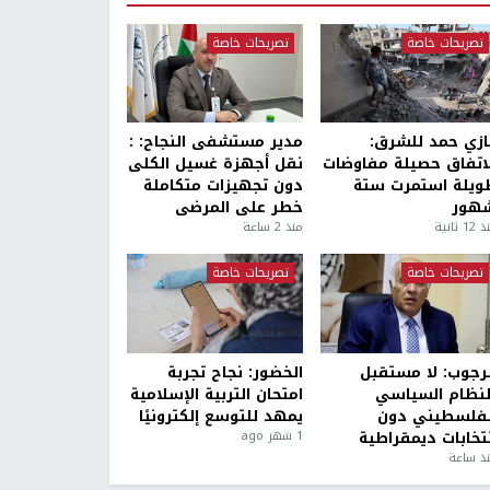
تصريحات خاصة
تصريحات خاصة
ازي حمد للشرق:
مدير مستشفى النجاح: :
لاتفاق حصيلة مفاوضات
نقل أجهزة غسيل الكلى
ويلة استمرت ستة
دون تجهيزات متكاملة
هور
خطر على المرضى
1 ثانية
منذ 2 ساعة
تصريحات خاصة
تصريحات خاصة
لرجوب: لا مستقبل
الخضور: نجاح تجربة
لنظام السياسي
امتحان التربية الإسلامية
لفلسطيني دون
يمهد للتوسع إلكترونيًا
نتخابات ديمقراطية
1 شهر ago
ذ ساعة