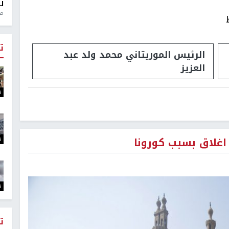
ل
منذ 
ت
الرئيس الموريتاني ​محمد ولد عبد
العزيز
ت
ت
اغلاق بسبب كورونا
ت
ت