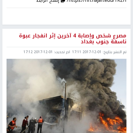
https://nn.najah.edu/1KZH/
إنسخ الرابط
مصرع شخص وإصابة 4 آخرين إثر انفجار عبوة
ناسفة جنوب بغداد
تم النشر بتاريخ:
2017-12-01 17:11
اخر تحديث:
2017-12-01 17:12