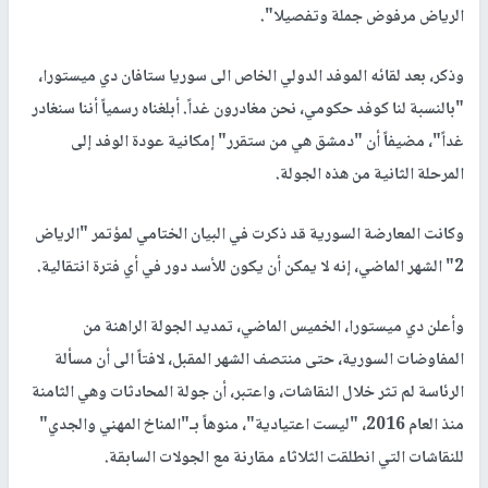
الرياض مرفوض جملة وتفصيلا".
وذكر، بعد لقائه الموفد الدولي الخاص الى سوريا ستافان دي ميستورا،
"بالنسبة لنا كوفد حكومي، نحن مغادرون غداً. أبلغناه رسمياً أننا سنغادر
غداً"، مضيفاً أن "دمشق هي من ستقرر" إمكانية عودة الوفد إلى
المرحلة الثانية من هذه الجولة.
وكانت المعارضة السورية قد ذكرت في البيان الختامي لمؤتمر "الرياض
2" الشهر الماضي، إنه لا يمكن أن يكون للأسد دور في أي فترة انتقالية.
وأعلن دي ميستورا، الخميس الماضي، تمديد الجولة الراهنة من
المفاوضات السورية، حتى منتصف الشهر المقبل، لافتاً الى أن مسألة
الرئاسة لم تثر خلال النقاشات، واعتبر، أن جولة المحادثات وهي الثامنة
منذ العام 2016، "ليست اعتيادية"، منوهاً بـ"المناخ المهني والجدي"
للنقاشات التي انطلقت الثلاثاء مقارنة مع الجولات السابقة.