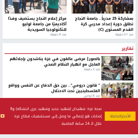
بمشاركة 25 مدرباً.. جامعة النجاح
مركز إعلام النجاح يستضيف وفدًا
تطلق دورة إعداد مدربي كرة
أكاديميًا من جامعة لوليو
القدم المستوى (C)
للتكنولوجيا السويدية
منذ 51 دقيقة
منذ 9 دقيقة
تقارير
بالصور| مرضى عالقون في غزة يناشدون بإجلائهم
العاجل مع انهيار النظام الصحي
منذ 3 دقيقة
تقارير
" قانون درومي".. بين حق الدفاع عن النفس وواقع
الفلسطينيين تحت الاحتلال
منذ 8 ثواني
تقارير
صحة غزة: شهيدان (شهيد جديد وشهيد جرى انتشاله) و8
شهداء بينهم أطفال في غزة.. والاحتلال يصعّد
إصابات هو إجمالي ما وصل إلى مستشفيات قطاع غزة
غاراته ويمنح السكان دقائق للإخلاء
منذ 11 ثانية
خلال الـ 24 ساعة الماضية.
تقارير