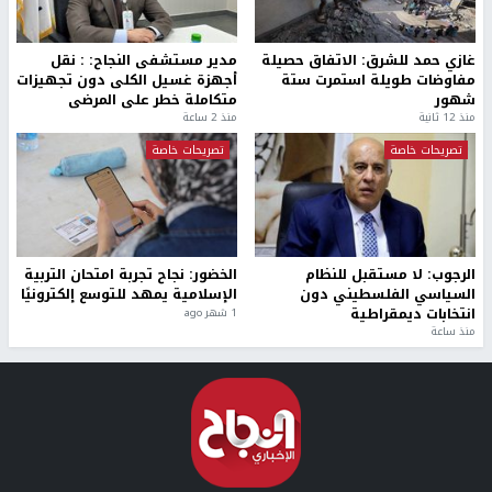
غازي حمد للشرق: الاتفاق حصيلة
مدير مستشفى النجاح: : نقل
مفاوضات طويلة استمرت ستة
أجهزة غسيل الكلى دون تجهيزات
شهور
متكاملة خطر على المرضى
منذ 12 ثانية
منذ 2 ساعة
تصريحات خاصة
تصريحات خاصة
الرجوب: لا مستقبل للنظام
الخضور: نجاح تجربة امتحان التربية
السياسي الفلسطيني دون
الإسلامية يمهد للتوسع إلكترونيًا
انتخابات ديمقراطية
1 شهر ago
منذ ساعة