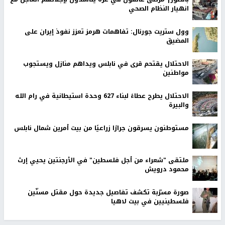
انهيار النظام الصحي
وول ستريت جورنال: تفاهمات هرمز تعزز نفوذ إيران على
المضيق
الاحتلال يقتحم قرى في نابلس ويداهم منازل ويستجوب
مواطنين
الاحتلال يطرح عطاءً لبناء 627 وحدة استيطانية في رام الله
والبيرة
مستوطنون يسرقون جرارًا زراعيًا من بيت أمرين شمال نابلس
ملتقى "شعراء من أجل فلسطين" في الأرجنتين يحيي إرث
محمود درويش
صورة مسرّبة تكشف تفاصيل جديدة حول مقتل مسنّين
فلسطينيين في بيت لاهيا