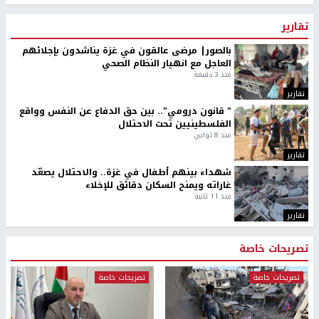
تقارير
بالصور| مرضى عالقون في غزة يناشدون بإجلائهم
العاجل مع انهيار النظام الصحي
منذ 3 دقيقة
تقارير
" قانون درومي".. بين حق الدفاع عن النفس وواقع
الفلسطينيين تحت الاحتلال
منذ 8 ثواني
تقارير
شهداء بينهم أطفال في غزة.. والاحتلال يصعّد
غاراته ويمنح السكان دقائق للإخلاء
منذ 11 ثانية
تقارير
تصريحات خاصة
تصريحات خاصة
تصريحات خاصة