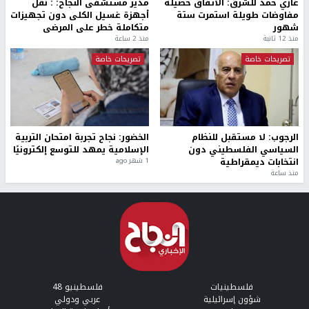
غازي حمد للشرق: الاتفاق حصيلة
مدير مستشفى النجاح: : نقل
مفاوضات طويلة استمرت ستة
أجهزة غسيل الكلى دون تجهيزات
شهور
متكاملة خطر على المرضى
منذ 12 ثانية
منذ 2 ساعة
تصريحات خاصة
تصريحات خاصة
الرجوب: لا مستقبل للنظام
الخضور: نجاح تجربة امتحان التربية
السياسي الفلسطيني دون
الإسلامية يمهد للتوسع إلكترونيًا
انتخابات ديمقراطية
1 شهر ago
منذ ساعة
فلسطينيات
فلسطينيو 48
شؤون إسرائيلية
عربي ودولي