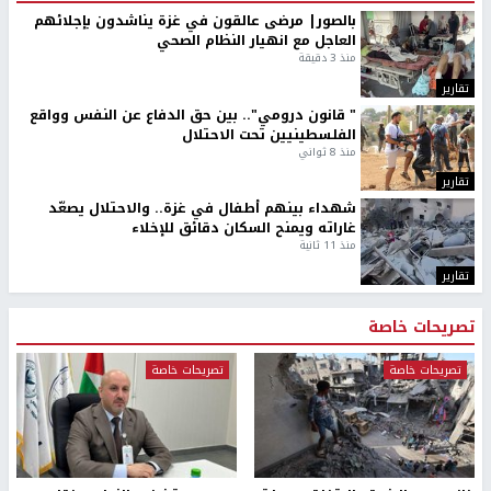
بالصور| مرضى عالقون في غزة يناشدون بإجلائهم
العاجل مع انهيار النظام الصحي
منذ 3 دقيقة
تقارير
" قانون درومي".. بين حق الدفاع عن النفس وواقع
الفلسطينيين تحت الاحتلال
منذ 8 ثواني
تقارير
شهداء بينهم أطفال في غزة.. والاحتلال يصعّد
غاراته ويمنح السكان دقائق للإخلاء
منذ 11 ثانية
تقارير
تصريحات خاصة
تصريحات خاصة
تصريحات خاصة