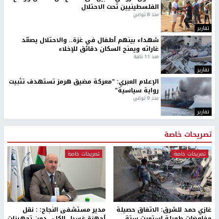
الفلسطينيين تحت الاحتلال
منذ 8 ثواني
تقارير
شهداء بينهم أطفال في غزة.. والاحتلال يصعّد
غاراته ويمنح السكان دقائق للإخلاء
منذ 11 ثانية
تقارير
الإعلام العبري: "معركة مضيق هرمز تستهدف تثبيت
رواية سياسية"
منذ 9 ثواني
تقارير
تصريحات خاصة
تصريحات خاصة
تصريحات خاصة
غازي حمد للشرق: الاتفاق حصيلة
مدير مستشفى النجاح: : نقل
مفاوضات طويلة استمرت ستة
أجهزة غسيل الكلى دون تجهيزات