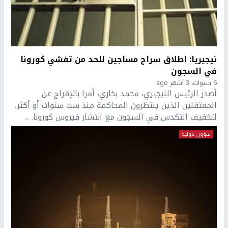
نيجيريا: اطلاق سراح مساجين للحد من تفشي كورونا
في السجون
6 سنوات، 3 أشهر ago
أصدر الرئيس النيجيري، محمد بخاري، أمرا بالإفراج عن
المعتقلين الذين ينتظرون المحاكمة منذ ست سنوات أو أكثر،
لتخفيف التكدس في السجون مع انتشار فيروس كورونا. ...
شؤون دولية