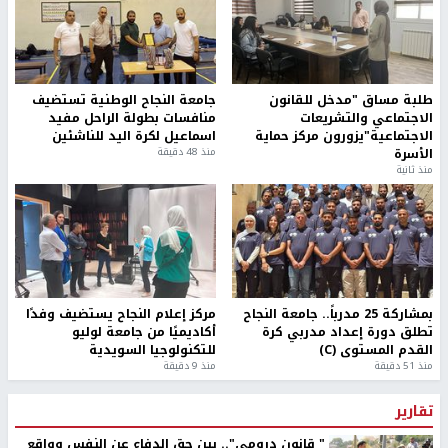
طلبة مساق "مدخل للقانون
جامعة النجاح الوطنية تستضيف
الاجتماعي والتشريعات
منافسات بطولة الراحل مفيد
الاجتماعية"يزورون مركز حماية
اسماعيل لكرة اليد للناشئين
الأسرة
منذ 48 دقيقة
منذ ثانية
بمشاركة 25 مدرباً.. جامعة النجاح
مركز إعلام النجاح يستضيف وفدًا
تطلق دورة إعداد مدربي كرة
أكاديميًا من جامعة لوليو
القدم المستوى (C)
للتكنولوجيا السويدية
منذ 51 دقيقة
منذ 9 دقيقة
تقارير
" قانون درومي".. بين حق الدفاع عن النفس وواقع