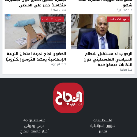
شهور
متكاملة خطر على المرضى
منذ 12 ثانية
منذ 2 ساعة
تصريحات خاصة
تصريحات خاصة
الرجوب: لا مستقبل للنظام
الخضور: نجاح تجربة امتحان التربية
السياسي الفلسطيني دون
الإسلامية يمهد للتوسع إلكترونيًا
انتخابات ديمقراطية
1 شهر ago
منذ ساعة
فلسطينيات
فلسطينيو 48
شؤون إسرائيلية
عربي ودولي
تقارير
أخبار جامعة النجاح