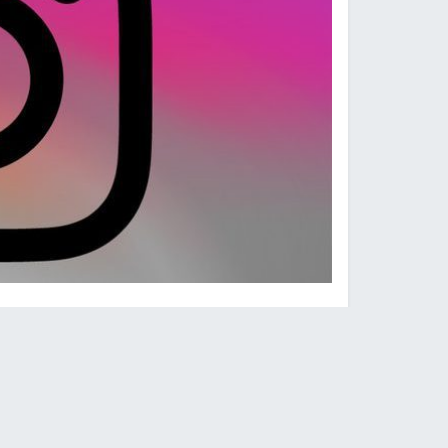
النجاح الإخباري -
عام 2019، وهو ما يتفوق بسهولة على أرباح موقع يوتيوب البالغة 15.1 مليار دولار.