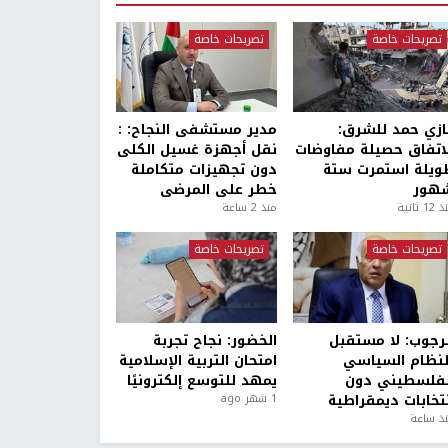
تصريحات خاصة
تصريحات خاصة
ازي حمد للشرق:
مدير مستشفى النجاح: :
لاتفاق حصيلة مفاوضات
نقل أجهزة غسيل الكلى
ويلة استمرت ستة
دون تجهيزات متكاملة
هور
خطر على المرضى
1 ثانية
منذ 2 ساعة
تصريحات خاصة
تصريحات خاصة
لرجوب: لا مستقبل
الخضور: نجاح تجربة
لنظام السياسي
امتحان التربية الإسلامية
لفلسطيني دون
يمهد للتوسع إلكترونيًا
نتخابات ديمقراطية
1 شهر ago
ذ ساعة