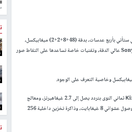
ال
منذ 1
ت
والأبرز في هذا الهاتف ستكون كاميرته الأساسية التي ستأتي بأربع عدسات، بدقة (48+8+2+2) ميغابيكسل،
وستحصل على مستشعر بصري من نوع Sоny IMX 586 عالي الدقة، وتقنيات خاصة تساعدها على التقاط صور
ت
ت
وسيضمن الأداء الممتاز لهذا الهاتف معالج Кirin 810 ثماني النوى بتردد يصل إلى 2.7 غيغاهيرتز، ومعالج
ت
رسوميات ARM Mаli-G52 MP6 GPU، وذاكرة وصول عشوائي 8 غيغابايت، وذاكرة تخزين داخلية 256
ت