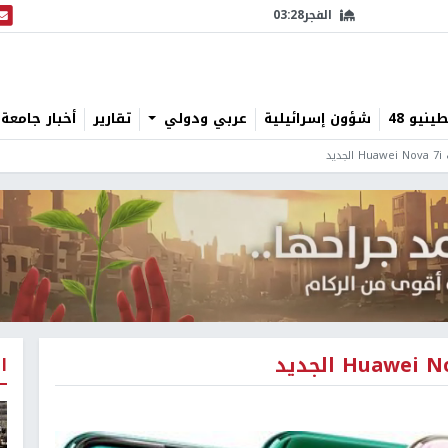
الفجر
03:28
البث
نيو 48
شؤون إسرائيلية
عربي ودولي
تقارير
أخبار جامعة 
د
ا