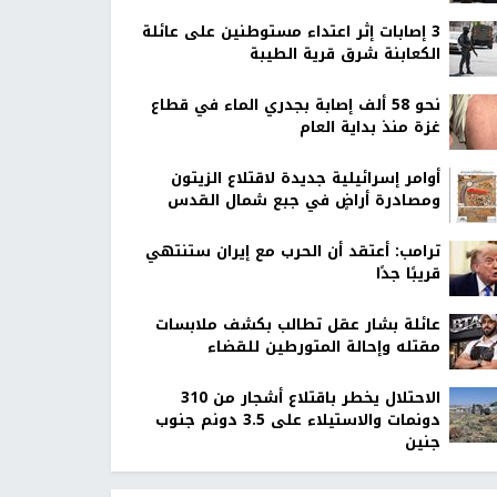
‏3 إصابات إثر اعتداء مستوطنين على عائلة
الكعابنة شرق قرية الطيبة
نحو 58 ألف إصابة بجدري الماء في قطاع
غزة منذ بداية العام
أوامر إسرائيلية جديدة لاقتلاع الزيتون
ومصادرة أراضٍ في جبع شمال القدس
ترامب: أعتقد أن الحرب مع إيران ستنتهي
قريبًا جدًا
عائلة بشار عقل تطالب بكشف ملابسات
مقتله وإحالة المتورطين للقضاء
الاحتلال يخطر باقتلاع أشجار من 310
دونمات والاستيلاء على 3.5 دونم جنوب
جنين