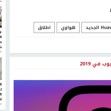
هواوي
اطلاق
غ
ا
ط
ش
منذ 2
 في 2019
ا
ل
ا
ا
من