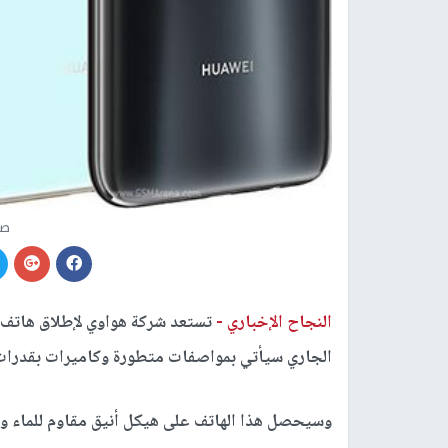
صو
النجاح الإخباري -
الجاري سيأتي بمواصفات متطورة وكاميرات بقدرات تصوير عا