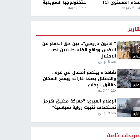
قدم المستوى (C)
للتكنولوجيا السويدية
5 دقيقة
منذ 9 دقيقة
قارير
" قانون درومي".. بين حق الدفاع عن
النفس وواقع الفلسطينيين تحت
الاحتلال
قارير
منذ 8 ثواني
شهداء بينهم أطفال في غزة..
والاحتلال يصعّد غاراته ويمنح السكان
دقائق للإخلاء
قارير
منذ 11 ثانية
الإعلام العبري: "معركة مضيق هرمز
تستهدف تثبيت رواية سياسية"
منذ 9 ثواني
قارير
صريحات خاصة