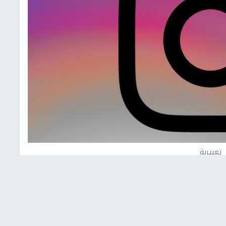
تعبيرية
ذكرت مصادر وكالة بلومبرغ، أن تطبيق "إنستغرام" حقق 20 مليار دولار من إيرادات الإعلانات