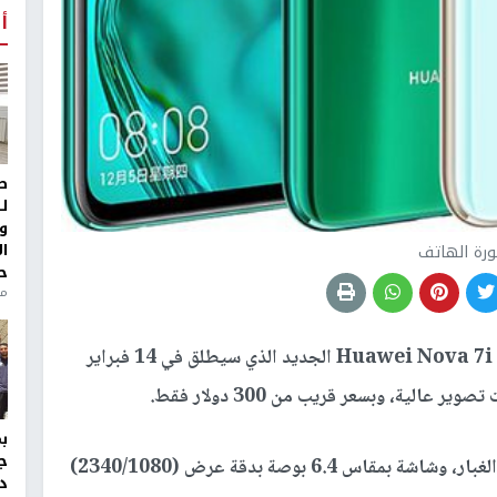
أ
ط
ل
و
ا
رة الهاتف
ح
من
تستعد شركة هواوي لإطلاق هاتف Huawei Nova 7i الجديد الذي سيطلق في 14 فبراير
لية، وبسعر قريب من 300 دولار فقط.
ج
وسيحصل هذا الهاتف على هيكل أنيق مقاوم للماء والغبار، وشاشة بمقاس 6.4 بوصة بدقة عرض (2340/1080)
د