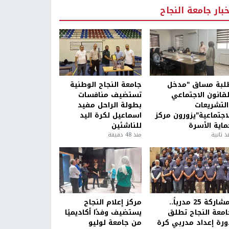
خبار جامعة النجاح
لبة مساق "مدخل
جامعة النجاح الوطنية
لقانون الاجتماعي
تستضيف منافسات
التشريعات
بطولة الراحل مفيد
لاجتماعية"يزورون مركز
اسماعيل لكرة اليد
ماية الأسرة
للناشئين
ذ ثانية
منذ 48 دقيقة
بمشاركة 25 مدرباً..
مركز إعلام النجاح
امعة النجاح تطلق
يستضيف وفدًا أكاديميًا
ورة إعداد مدربي كرة
من جامعة لوليو