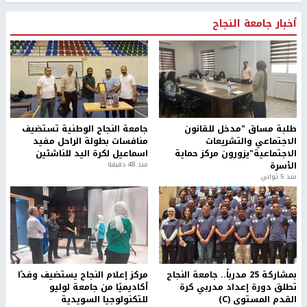
أخبار جامعة النجاح
طلبة مساق "مدخل للقانون
جامعة النجاح الوطنية تستضيف
الاجتماعي والتشريعات
منافسات بطولة الراحل مفيد
الاجتماعية"يزورون مركز حماية
اسماعيل لكرة اليد للناشئين
الأسرة
منذ 48 دقيقة
منذ 5 ثواني
بمشاركة 25 مدرباً.. جامعة النجاح
مركز إعلام النجاح يستضيف وفدًا
تطلق دورة إعداد مدربي كرة
أكاديميًا من جامعة لوليو
القدم المستوى (C)
للتكنولوجيا السويدية