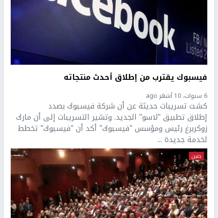
فيسبوك يقترب من إطلاق أحدث منتجاته
6 سنوات، 10 أشهر ago
كشت تسريبات حديثة عن أن شركة فيسبوك بصدد
إطلاق تطبيق "لاسو" الجديد. وتشير التسريبات إلى أن مارك
زوكربرغ رئيس ومؤسس "فيسبوك" أكد أن "فيسبوك" تخطط
لخدمة جديدة ...
جنين