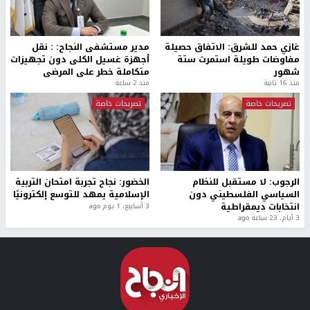
غازي حمد للشرق: الاتفاق حصيلة
مدير مستشفى النجاح: : نقل
مفاوضات طويلة استمرت ستة
أجهزة غسيل الكلى دون تجهيزات
شهور
متكاملة خطر على المرضى
منذ 16 ثانية
منذ 2 ساعة
تصريحات خاصة
تصريحات خاصة
الرجوب: لا مستقبل للنظام
الخضور: نجاح تجربة امتحان التربية
السياسي الفلسطيني دون
الإسلامية يمهد للتوسع إلكترونيًا
انتخابات ديمقراطية
3 أسابيع، 1 يوم ago
3 أيام، 23 ساعة ago