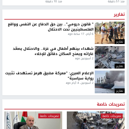
منذ 51 دقيقة
منذ 10 دقيقة
تقارير
" قانون درومي".. بين حق الدفاع عن النفس وواقع
الفلسطينيين تحت الاحتلال
6 أيام، 17 ساعة ago
تقارير
شهداء بينهم أطفال في غزة.. والاحتلال يصعّد
غاراته ويمنح السكان دقائق للإخلاء
2 أسبوعين ago
تقارير
الإعلام العبري: "معركة مضيق هرمز تستهدف تثبيت
رواية سياسية"
2 أسبوعين، 4 أيام ago
تقارير
تصريحات خاصة
تصريحات خاصة
تصريحات خاصة