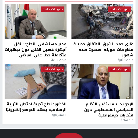
تصريحات خاصة
تصريحات خاصة
غازي حمد للشرق: الاتفاق حصيلة
مدير مستشفى النجاح: : نقل
مفاوضات طويلة استمرت ستة
أجهزة غسيل الكلى دون تجهيزات
شهور
متكاملة خطر على المرضى
منذ 12 ثانية
منذ 2 ساعة
تصريحات خاصة
تصريحات خاصة
الرجوب: لا مستقبل للنظام
الخضور: نجاح تجربة امتحان التربية
السياسي الفلسطيني دون
الإسلامية يمهد للتوسع إلكترونيًا
انتخابات ديمقراطية
1 شهر ago
منذ ساعة