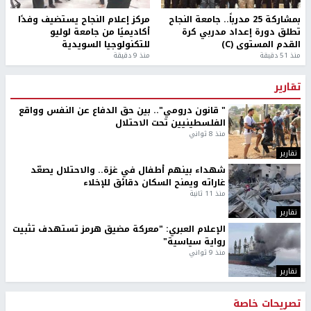
بمشاركة 25 مدرباً.. جامعة النجاح
مركز إعلام النجاح يستضيف وفدًا
تطلق دورة إعداد مدربي كرة
أكاديميًا من جامعة لوليو
القدم المستوى (C)
للتكنولوجيا السويدية
منذ 51 دقيقة
منذ 9 دقيقة
تقارير
" قانون درومي".. بين حق الدفاع عن النفس وواقع
الفلسطينيين تحت الاحتلال
منذ 8 ثواني
تقارير
شهداء بينهم أطفال في غزة.. والاحتلال يصعّد
غاراته ويمنح السكان دقائق للإخلاء
منذ 11 ثانية
تقارير
الإعلام العبري: "معركة مضيق هرمز تستهدف تثبيت
رواية سياسية"
منذ 9 ثواني
تقارير
تصريحات خاصة