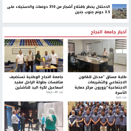
الاحتلال يخطر باقتلاع أشجار من 310 دونمات والاستيلاء على
3.5 دونم جنوب جنين
أخبار جامعة النجاح
طلبة مساق "مدخل للقانون
جامعة النجاح الوطنية تستضيف
الاجتماعي والتشريعات
منافسات بطولة الراحل مفيد
الاجتماعية"يزورون مركز حماية
اسماعيل لكرة اليد للناشئين
الأسرة
منذ 48 دقيقة
منذ ثانية