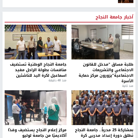
أخبار جامعة النجاح
طلبة مساق "مدخل للقانون
جامعة النجاح الوطنية تستضيف
الاجتماعي والتشريعات
منافسات بطولة الراحل مفيد
الاجتماعية"يزورون مركز حماية
اسماعيل لكرة اليد للناشئين
الأسرة
منذ 48 دقيقة
منذ ثانية
بمشاركة 25 مدرباً.. جامعة النجاح
مركز إعلام النجاح يستضيف وفدًا
تطلق دورة إعداد مدربي كرة
أكاديميًا من جامعة لوليو