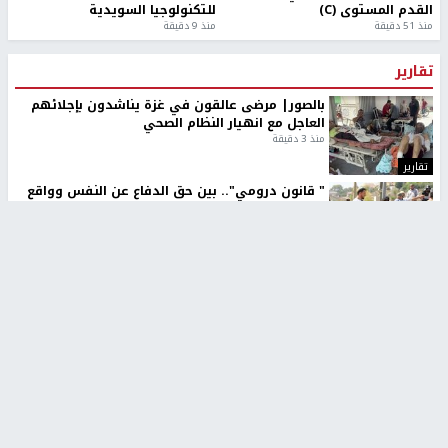
القدم المستوى (C)
للتكنولوجيا السويدية
منذ 51 دقيقة
منذ 9 دقيقة
تقارير
بالصور| مرضى عالقون في غزة يناشدون بإجلائهم
العاجل مع انهيار النظام الصحي
منذ 3 دقيقة
تقارير
" قانون درومي".. بين حق الدفاع عن النفس وواقع
الفلسطينيين تحت الاحتلال
منذ 8 ثواني
تقارير
شهداء بينهم أطفال في غزة.. والاحتلال يصعّد
غاراته ويمنح السكان دقائق للإخلاء
منذ 11 ثانية
تقارير
تصريحات خاصة
تصريحات خاصة
تصريحات خاصة