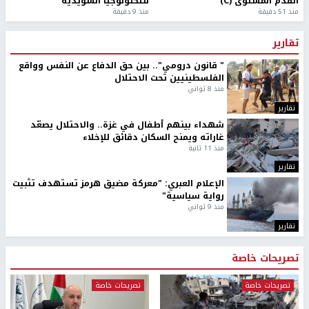
القدم المستوى (C)
للتكنولوجيا السويدية
منذ 51 دقيقة
منذ 9 دقيقة
تقارير
" قانون درومي".. بين حق الدفاع عن النفس وواقع
الفلسطينيين تحت الاحتلال
منذ 8 ثواني
تقارير
شهداء بينهم أطفال في غزة.. والاحتلال يصعّد
غاراته ويمنح السكان دقائق للإخلاء
منذ 11 ثانية
تقارير
الإعلام العبري: "معركة مضيق هرمز تستهدف تثبيت
رواية سياسية"
منذ 9 ثواني
تقارير
تصريحات خاصة
تصريحات خاصة
تصريحات خاصة