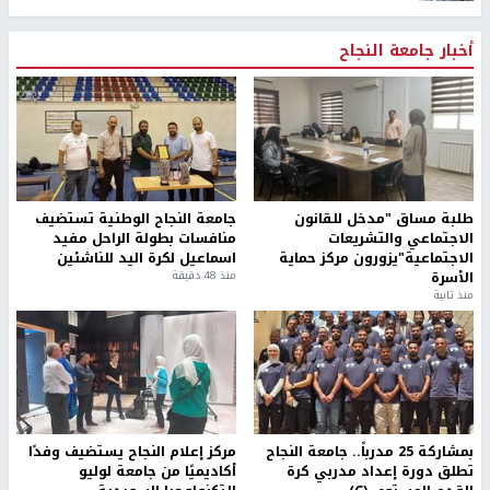
أخبار جامعة النجاح
طلبة مساق "مدخل للقانون
جامعة النجاح الوطنية تستضيف
الاجتماعي والتشريعات
منافسات بطولة الراحل مفيد
الاجتماعية"يزورون مركز حماية
اسماعيل لكرة اليد للناشئين
الأسرة
منذ 48 دقيقة
منذ ثانية
بمشاركة 25 مدرباً.. جامعة النجاح
مركز إعلام النجاح يستضيف وفدًا
تطلق دورة إعداد مدربي كرة
أكاديميًا من جامعة لوليو