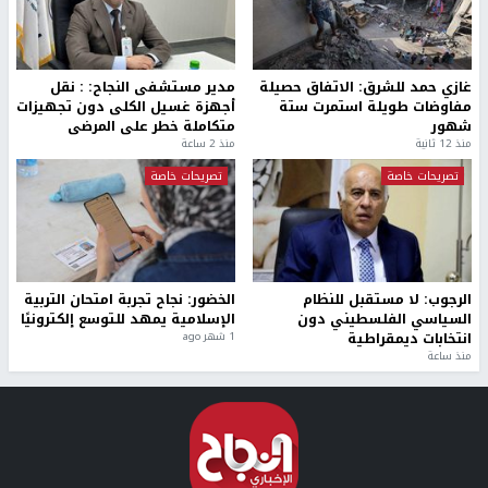
غازي حمد للشرق: الاتفاق حصيلة
مدير مستشفى النجاح: : نقل
مفاوضات طويلة استمرت ستة
أجهزة غسيل الكلى دون تجهيزات
شهور
متكاملة خطر على المرضى
منذ 12 ثانية
منذ 2 ساعة
تصريحات خاصة
تصريحات خاصة
الرجوب: لا مستقبل للنظام
الخضور: نجاح تجربة امتحان التربية
السياسي الفلسطيني دون
الإسلامية يمهد للتوسع إلكترونيًا
انتخابات ديمقراطية
1 شهر ago
منذ ساعة