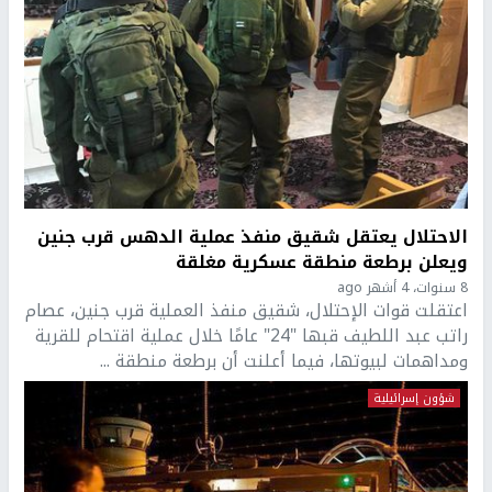
الاحتلال يعتقل شقيق منفذ عملية الدهس قرب جنين
ويعلن برطعة منطقة عسكرية مغلقة
8 سنوات، 4 أشهر ago
اعتقلت قوات الإحتلال، شقيق منفذ العملية قرب جنين، عصام
راتب عبد اللطيف قبها "24" عامًا خلال عملية اقتحام للقرية
ومداهمات لبيوتها، فيما أعلنت أن برطعة منطقة ...
شؤون إسرائيلية