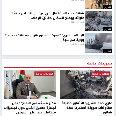
تقارير
شهداء بينهم أطفال في غزة.. والاحتلال يصعّد
غاراته ويمنح السكان دقائق للإخلاء
منذ 11 ثانية
تقارير
الإعلام العبري: "معركة مضيق هرمز تستهدف تثبيت
رواية سياسية"
منذ 9 ثواني
تقارير
تصريحات خاصة
تصريحات خاصة
تصريحات خاصة
غازي حمد للشرق: الاتفاق حصيلة
مدير مستشفى النجاح: : نقل
مفاوضات طويلة استمرت ستة
أجهزة غسيل الكلى دون تجهيزات
شهور
متكاملة خطر على المرضى