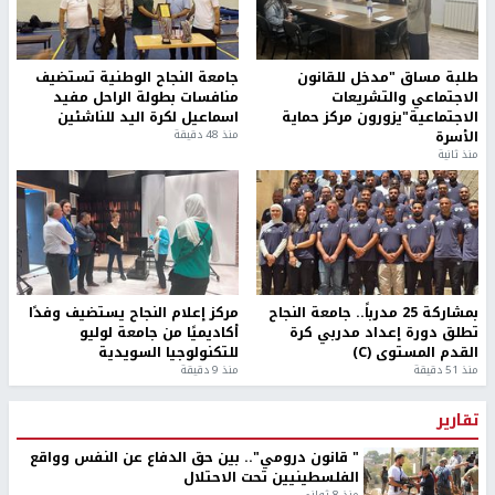
طلبة مساق "مدخل للقانون
جامعة النجاح الوطنية تستضيف
الاجتماعي والتشريعات
منافسات بطولة الراحل مفيد
الاجتماعية"يزورون مركز حماية
اسماعيل لكرة اليد للناشئين
الأسرة
منذ 48 دقيقة
منذ ثانية
بمشاركة 25 مدرباً.. جامعة النجاح
مركز إعلام النجاح يستضيف وفدًا
تطلق دورة إعداد مدربي كرة
أكاديميًا من جامعة لوليو
القدم المستوى (C)
للتكنولوجيا السويدية
منذ 51 دقيقة
منذ 9 دقيقة
تقارير
" قانون درومي".. بين حق الدفاع عن النفس وواقع
الفلسطينيين تحت الاحتلال
منذ 8 ثواني