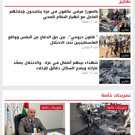
تقارير
بالصور| مرضى عالقون في غزة يناشدون بإجلائهم
العاجل مع انهيار النظام الصحي
منذ 3 دقيقة
تقارير
" قانون درومي".. بين حق الدفاع عن النفس وواقع
الفلسطينيين تحت الاحتلال
منذ 8 ثواني
تقارير
شهداء بينهم أطفال في غزة.. والاحتلال يصعّد
غاراته ويمنح السكان دقائق للإخلاء
منذ 11 ثانية
تقارير
تصريحات خاصة
تصريحات خاصة
تصريحات خاصة