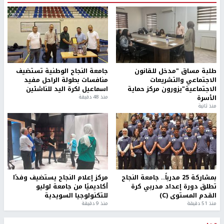
طلبة مساق "مدخل للقانون
جامعة النجاح الوطنية تستضيف
الاجتماعي والتشريعات
منافسات بطولة الراحل مفيد
الاجتماعية"يزورون مركز حماية
اسماعيل لكرة اليد للناشئين
الأسرة
منذ 48 دقيقة
منذ ثانية
بمشاركة 25 مدرباً.. جامعة النجاح
مركز إعلام النجاح يستضيف وفدًا
تطلق دورة إعداد مدربي كرة
أكاديميًا من جامعة لوليو
القدم المستوى (C)
للتكنولوجيا السويدية
منذ 51 دقيقة
منذ 9 دقيقة