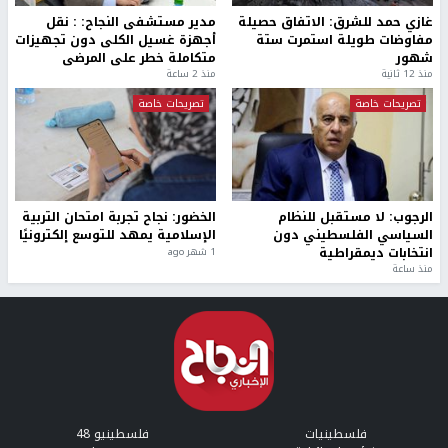
غازي حمد للشرق: الاتفاق حصيلة
مدير مستشفى النجاح: : نقل
مفاوضات طويلة استمرت ستة
أجهزة غسيل الكلى دون تجهيزات
شهور
متكاملة خطر على المرضى
منذ 12 ثانية
منذ 2 ساعة
تصريحات خاصة
تصريحات خاصة
الرجوب: لا مستقبل للنظام
الخضور: نجاح تجربة امتحان التربية
السياسي الفلسطيني دون
الإسلامية يمهد للتوسع إلكترونيًا
انتخابات ديمقراطية
1 شهر ago
منذ ساعة
فلسطينيات
فلسطينيو 48