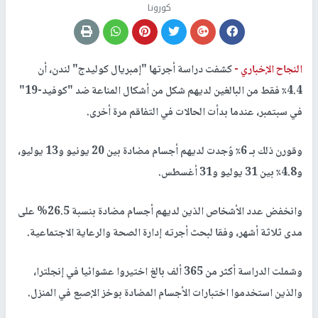
كورونا
النجاح الإخباري -
كشفت دراسة أجرتها "إمبريال كوليدج" لندن، أن
4.4٪ فقط من البالغين لديهم شكل من أشكال المناعة ضد "كوفيد-19"
في سبتمبر، عندما بدأت الحالات في التفاقم مرة أخرى.
وقورن ذلك بـ 6٪ وُجدت لديهم أجسام مضادة بين 20 يونيو و13 يوليو،
و4.8٪ بين 31 يوليو و31 أغسطس.
وانخفض عدد الأشخاص الذين لديهم أجسام مضادة بنسبة 26.5% على
مدى ثلاثة أشهر، وفقا لبحث أجرته إدارة الصحة والرعاية الاجتماعية.
وشملت الدراسة أكثر من 365 ألف بالغ اختيروا عشوائيا في إنجلترا،
والذين استخدموا اختبارات الأجسام المضادة بوخز الإصبع في المنزل.