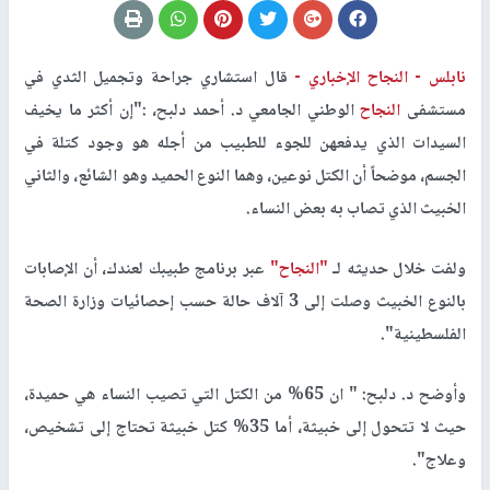
نابلس -
النجاح الإخباري -
قال استشاري جراحة وتجميل الثدي في
مستشفى
النجاح
الوطني الجامعي د. أحمد دلبح، :"إن أكثر ما يخيف
السيدات الذي يدفعهن للجوء للطبيب من أجله هو وجود كتلة في
الجسم، موضحاً أن الكتل نوعين، وهما النوع الحميد وهو الشائع، والثاني
الخبيث الذي تصاب به بعض النساء.
ولفت خلال حديثه لـ
"النجاح"
عبر برنامج طبيبك لعندك، أن الإصابات
بالنوع الخبيث وصلت إلى 3 آلاف حالة حسب إحصائيات وزارة الصحة
الفلسطينية".
وأوضح د. دلبح: " ان 65% من الكتل التي تصيب النساء هي حميدة،
حيث لا تتحول إلى خبيثة، أما 35% كتل خبيثة تحتاج إلى تشخيص،
وعلاج".