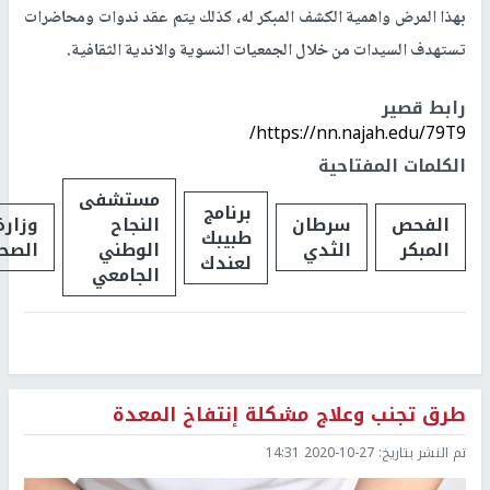
بهذا المرض واهمية الكشف المبكر له، كذلك يتم عقد ندوات ومحاضرات
تستهدف السيدات من خلال الجمعيات النسوية والاندية الثقافية.
رابط قصير
https://nn.najah.edu/79T9/
الكلمات المفتاحية
مستشفى
برنامج
الفحص
سرطان
النجاح
وزارة
طبيبك
المبكر
الثدي
الوطني
الصح
لعندك
الجامعي
طرق تجنب وعلاج مشكلة إنتفاخ المعدة
تم النشر بتاريخ:
2020-10-27 14:31