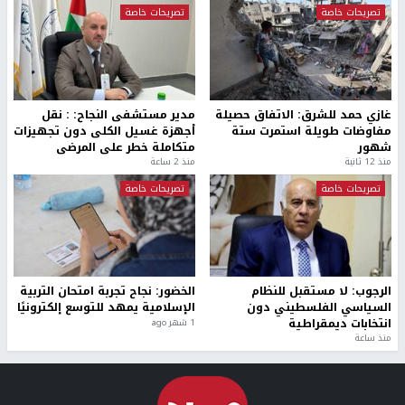
تصريحات خاصة
تصريحات خاصة
غازي حمد للشرق: الاتفاق حصيلة
مدير مستشفى النجاح: : نقل
مفاوضات طويلة استمرت ستة
أجهزة غسيل الكلى دون تجهيزات
شهور
متكاملة خطر على المرضى
منذ 12 ثانية
منذ 2 ساعة
تصريحات خاصة
تصريحات خاصة
الرجوب: لا مستقبل للنظام
الخضور: نجاح تجربة امتحان التربية
السياسي الفلسطيني دون
الإسلامية يمهد للتوسع إلكترونيًا
انتخابات ديمقراطية
1 شهر ago
منذ ساعة