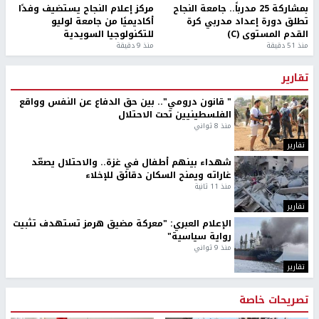
بمشاركة 25 مدرباً.. جامعة النجاح
مركز إعلام النجاح يستضيف وفدًا
تطلق دورة إعداد مدربي كرة
أكاديميًا من جامعة لوليو
القدم المستوى (C)
للتكنولوجيا السويدية
منذ 51 دقيقة
منذ 9 دقيقة
تقارير
" قانون درومي".. بين حق الدفاع عن النفس وواقع
الفلسطينيين تحت الاحتلال
منذ 8 ثواني
تقارير
شهداء بينهم أطفال في غزة.. والاحتلال يصعّد
غاراته ويمنح السكان دقائق للإخلاء
منذ 11 ثانية
تقارير
الإعلام العبري: "معركة مضيق هرمز تستهدف تثبيت
رواية سياسية"
منذ 9 ثواني
تقارير
تصريحات خاصة