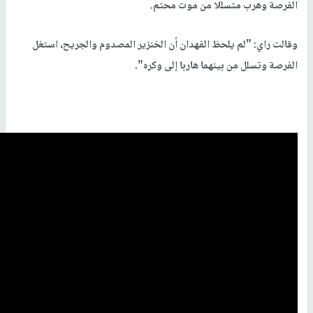
الفرصة وهرب متسللا من موت محتم.
وقالت راي: "لم يلحظ الفهدان أن الخنزير المصدوم والجريح، استغل
الفرصة وتسلل من بينهما هاربا إلى وكره".