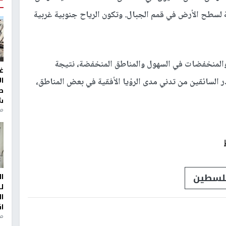
 لسطح الأرض في قمم الجبال. وتكون الرياح جنوبية غربية
والمنخفضات في السهول والمناطق المنخفضة، نتيجة
غ
ا
 السائقين من تدني مدى الرؤيا الأفقية في بعض المناطق،
ط
ش
منذ 2
سطين
ا
ل
ا
ا
من