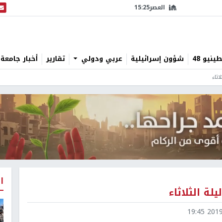
العصر
15:25
البث
نيو 48
شؤون إسرائيلية
عربي ودولي
تقارير
أخبار جامعة 
ثاء
ا
ة الثلاثاء
2019-1