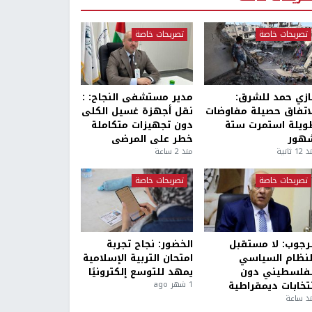
تصريحات خاصة
تصريحات خاصة
ازي حمد للشرق:
مدير مستشفى النجاح: :
لاتفاق حصيلة مفاوضات
نقل أجهزة غسيل الكلى
ويلة استمرت ستة
دون تجهيزات متكاملة
هور
خطر على المرضى
1 ثانية
منذ 2 ساعة
تصريحات خاصة
تصريحات خاصة
لرجوب: لا مستقبل
الخضور: نجاح تجربة
لنظام السياسي
امتحان التربية الإسلامية
لفلسطيني دون
يمهد للتوسع إلكترونيًا
نتخابات ديمقراطية
1 شهر ago
ذ ساعة