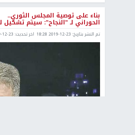
بناء على توصية المجلس الثوري..
الحوراني لـ "النجاح": سيتم تشكيل
تم النشر بتاريخ:
2019-12-23 18:28
اخر تحديث:
2-23 18:39