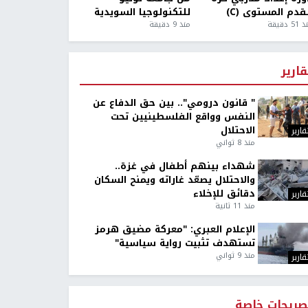
قدم المستوى (C)
للتكنولوجيا السويدية
5 دقيقة
منذ 9 دقيقة
قارير
" قانون درومي".. بين حق الدفاع عن
النفس وواقع الفلسطينيين تحت
الاحتلال
قارير
منذ 8 ثواني
شهداء بينهم أطفال في غزة..
والاحتلال يصعّد غاراته ويمنح السكان
دقائق للإخلاء
قارير
منذ 11 ثانية
الإعلام العبري: "معركة مضيق هرمز
تستهدف تثبيت رواية سياسية"
منذ 9 ثواني
قارير
صريحات خاصة