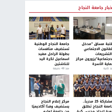
خبار جامعة النجاح
لبة مساق "مدخل
جامعة النجاح الوطنية
لقانون الاجتماعي
تستضيف منافسات
التشريعات
بطولة الراحل مفيد
لاجتماعية"يزورون مركز
اسماعيل لكرة اليد
ماية الأسرة
للناشئين
ذ ثانية
منذ 48 دقيقة
بمشاركة 25 مدرباً..
مركز إعلام النجاح
امعة النجاح تطلق
يستضيف وفدًا أكاديميًا
ورة إعداد مدربي كرة
من جامعة لوليو