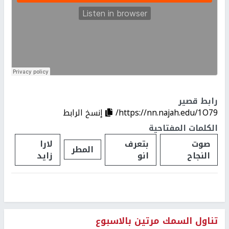
رابط قصير
https://nn.najah.edu/1O79/
إنسخ الرابط
الكلمات المفتاحية
صوت
بتعرف
لارا
المطر
النجاح
انو
زايد
تناول السمك مرتين بالاسبوع