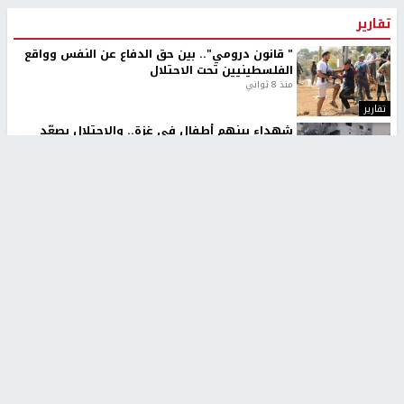
تقارير
" قانون درومي".. بين حق الدفاع عن النفس وواقع
الفلسطينيين تحت الاحتلال
منذ 8 ثواني
تقارير
شهداء بينهم أطفال في غزة.. والاحتلال يصعّد
غاراته ويمنح السكان دقائق للإخلاء
منذ 11 ثانية
تقارير
الإعلام العبري: "معركة مضيق هرمز تستهدف تثبيت
رواية سياسية"
منذ 9 ثواني
تقارير
تصريحات خاصة
تصريحات خاصة
تصريحات خاصة