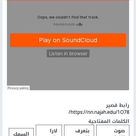
رابط قصير
https://nn.najah.edu/1O78/
الكلمات المفتاحية
صوت
بتعرف
لارا
السمك