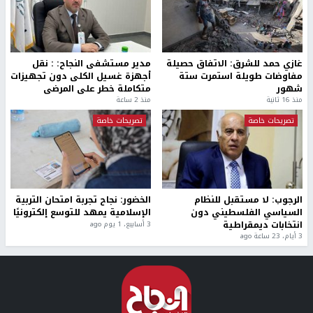
غازي حمد للشرق: الاتفاق حصيلة
مدير مستشفى النجاح: : نقل
مفاوضات طويلة استمرت ستة
أجهزة غسيل الكلى دون تجهيزات
شهور
متكاملة خطر على المرضى
منذ 16 ثانية
منذ 2 ساعة
تصريحات خاصة
تصريحات خاصة
الرجوب: لا مستقبل للنظام
الخضور: نجاح تجربة امتحان التربية
السياسي الفلسطيني دون
الإسلامية يمهد للتوسع إلكترونيًا
انتخابات ديمقراطية
3 أسابيع، 1 يوم ago
3 أيام، 23 ساعة ago