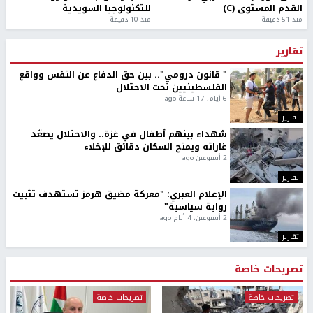
القدم المستوى (C)
للتكنولوجيا السويدية
منذ 51 دقيقة
منذ 10 دقيقة
تقارير
" قانون درومي".. بين حق الدفاع عن النفس وواقع
الفلسطينيين تحت الاحتلال
6 أيام، 17 ساعة ago
تقارير
شهداء بينهم أطفال في غزة.. والاحتلال يصعّد
غاراته ويمنح السكان دقائق للإخلاء
2 أسبوعين ago
تقارير
الإعلام العبري: "معركة مضيق هرمز تستهدف تثبيت
رواية سياسية"
2 أسبوعين، 4 أيام ago
تقارير
تصريحات خاصة
تصريحات خاصة
تصريحات خاصة