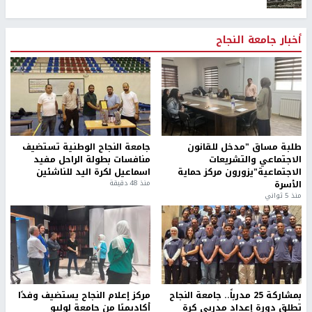
أخبار جامعة النجاح
طلبة مساق "مدخل للقانون
جامعة النجاح الوطنية تستضيف
الاجتماعي والتشريعات
منافسات بطولة الراحل مفيد
الاجتماعية"يزورون مركز حماية
اسماعيل لكرة اليد للناشئين
الأسرة
منذ 48 دقيقة
منذ 5 ثواني
بمشاركة 25 مدرباً.. جامعة النجاح
مركز إعلام النجاح يستضيف وفدًا
تطلق دورة إعداد مدربي كرة
أكاديميًا من جامعة لوليو