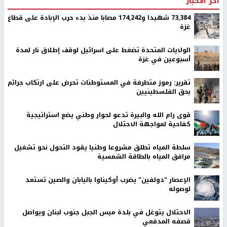
اخر الأخبار
73,384 شهيدا و174,242 مصابا منذ بدء حرب الإبادة على قطاع
غزة
الولايات المتحدة تضغط على اسرائيل لوقف إطلاق نار لمدة
أسبوعين في غزة
تقرير: رموز متطرفة في المستوطنات تحرض على ارتكاب جرائم
بحق الفلسطينيين
قوى رام الله والبيرة تدعو لحوار وطني يضع استراتيجية
كفاحية لمواجهة الاحتلال
سلطة المياه تطلق مشروعا وطنيا يقود التحول نحو تشغيل
مرافق المياه بالطاقة الشمسية
الإعصار "دولفين" يضرب أوكيناوا باليابان والصين تستعد
لوصوله
الاحتلال يتوغل في بلدة ميس الجبل جنوب لبنان ويواصل
قصفه المدفعي