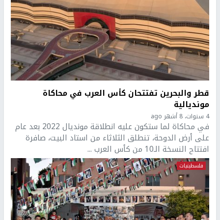
قطر والبحرين تفتتحان كأس العرب في محاكاة
مونديالية
4 سنوات، 8 أشهر ago
في محاكاة لما ستكون عليه انطلاقة مونديال 2022 بعد عام
على أرض الدوحة، تنطلق الثلاثاء من استاد البيت، صافرة
افتتاح النسخة الـ10 من كأس العرب ...
فلسطينيات