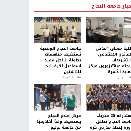
خبار جامعة النجاح
لبة مساق "مدخل
جامعة النجاح الوطنية
لقانون الاجتماعي
تستضيف منافسات
التشريعات
بطولة الراحل مفيد
لاجتماعية"يزورون مركز
اسماعيل لكرة اليد
ماية الأسرة
للناشئين
5 ثواني
منذ 48 دقيقة
بمشاركة 25 مدرباً..
مركز إعلام النجاح
امعة النجاح تطلق
يستضيف وفدًا أكاديميًا
ورة إعداد مدربي كرة
من جامعة لوليو