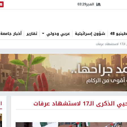
الفجر
03:29
البث
نيو 48
شؤون إسرائيلية
عربي ودولي
تقارير
أخبار جامعة 
فات
17 لاستشهاد عرفات
ا