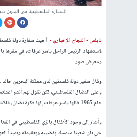
السفارة الفلسطينية في البحرين تحيي الذكرى الـ17 لاستشها
نابلس -
النجاح الإخباري -
لاستشهاد الرئيس الراحل ياسر عرفات، في مقرها بالع
ومعرض صور.
وقال سفير دولة فلسطين لدى مملكة البحرين خالد عا
وعلى النضال الفلسطيني، لكن نقول لهم أنتم اغتلتم
عام 1965 قالها ياسر عرفات إنها فكرة نضال، فالاشخاص يموتون ولكن الفكرة لا تموت".
وأشار إلى وجود الأطفال بالزي الفلسطيني في الفعالي
حي بأن شعبنا متمسك بقضيته وبعقيدته وبمبدأ العودة 