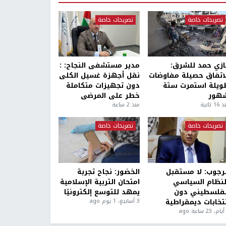
تصريحات خاصة
تصريحات خاصة
ازي حمد للشرق:
مدير مستشفى النجاح: :
لاتفاق حصيلة مفاوضات
نقل أجهزة غسيل الكلى
ويلة استمرت ستة
دون تجهيزات متكاملة
هور
خطر على المرضى
1 ثانية
منذ 2 ساعة
تصريحات خاصة
تصريحات خاصة
لرجوب: لا مستقبل
الخضور: نجاح تجربة
لنظام السياسي
امتحان التربية الإسلامية
لفلسطيني دون
يمهد للتوسع إلكترونيًا
نتخابات ديمقراطية
3 أسابيع، 1 يوم ago