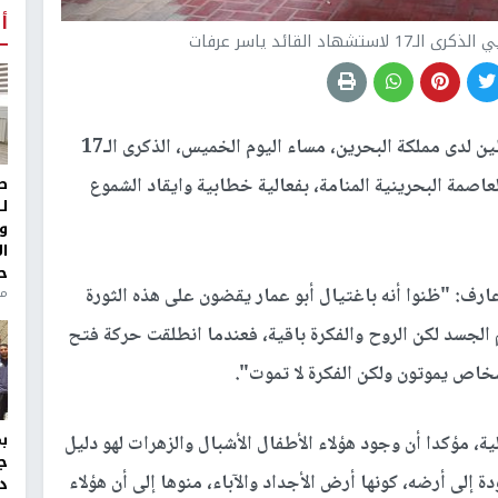
أ
د القائد ياسر عرفات
أحيت سفارة دولة فلسطين لدى مملكة البحرين، مساء اليوم الخميس، الذكرى الـ17
ط
اصمة البحرينية المنامة، بفعالية خطابية وايقاد الشموع
ل
و
ا
ح
رف: "ظنوا أنه باغتيال أبو عمار يقضون على هذه الثورة
منذ 
 الجسد لكن الروح والفكرة باقية، فعندما انطلقت حركة فتح
ة، مؤكدا أن وجود هؤلاء الأطفال الأشبال والزهرات لهو دليل
ج
إلى أرضه، كونها أرض الأجداد والآباء، منوها إلى أن هؤلاء
د