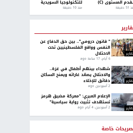
قدم المستوى (C)
للتكنولوجيا السويدية
5 دقيقة
منذ 10 دقيقة
قارير
" قانون درومي".. بين حق الدفاع عن
النفس وواقع الفلسطينيين تحت
الاحتلال
قارير
6 أيام، 17 ساعة ago
شهداء بينهم أطفال في غزة..
والاحتلال يصعّد غاراته ويمنح السكان
دقائق للإخلاء
قارير
2 أسبوعين ago
الإعلام العبري: "معركة مضيق هرمز
تستهدف تثبيت رواية سياسية"
2 أسبوعين، 4 أيام ago
قارير
صريحات خاصة