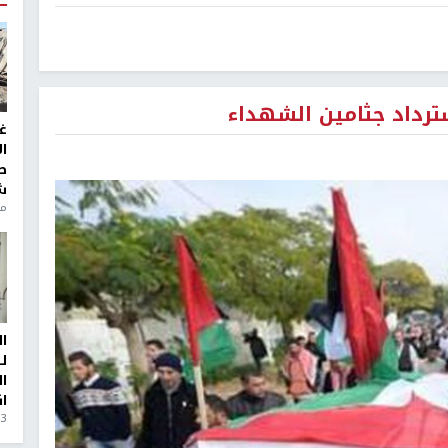
سترداد جثامين الشهداء
غ
ا
ط
ش
منذ 6
ا
ل
ا
ا
3 أيام، 23 ساعة ago