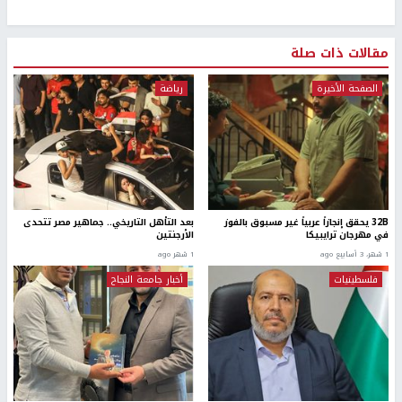
مقالات ذات صلة
الصفحة الأخيرة
رياضة
32B يحقق إنجازاً عربياً غير مسبوق بالفوز
بعد التأهل التاريخي.. جماهير مصر تتحدى
في مهرجان ترايبيكا
الأرجنتين
1 شهر، 3 أسابيع ago
1 شهر ago
فلسطينيات
أخبار جامعة النجاح