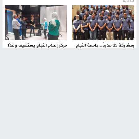
منذ ثانية
بمشاركة 25 مدرباً.. جامعة النجاح
مركز إعلام النجاح يستضيف وفدًا
تطلق دورة إعداد مدربي كرة
أكاديميًا من جامعة لوليو
القدم المستوى (C)
للتكنولوجيا السويدية
منذ 51 دقيقة
منذ 9 دقيقة
تقارير
" قانون درومي".. بين حق الدفاع عن النفس وواقع
الفلسطينيين تحت الاحتلال
منذ 8 ثواني
تقارير
شهداء بينهم أطفال في غزة.. والاحتلال يصعّد
غاراته ويمنح السكان دقائق للإخلاء
منذ 11 ثانية
تقارير
الإعلام العبري: "معركة مضيق هرمز تستهدف تثبيت