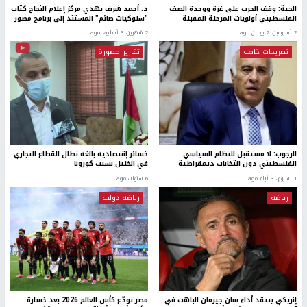
الحية: وقف الحرب على غزة ووحدة الصف
د. أحمد شرف يهدي مركز إعلام النجاح كتاب
الفلسطيني أولويات المرحلة المقبلة
"سلوكيات صائم" المستند إلى برنامج مصور
2 أسبوعين، 2 يومان ago
2 شهرين، 3 أسابيع ago
تصريحات خاصة
تقارير مصورة
الرجوب: لا مستقبل للنظام السياسي
خسائر إقتصادية بالغة تطال القطاع التجاري
الفلسطيني دون انتخابات ديمقراطية
في الخليل بسبب كورونا
1 اسبوع.، 3 أيام ago
6 سنوات ago
رياضة
رياضة دولية
إنريكي ينتقد أداء سان جيرمان الباهت في
مصر تودّع كأس العالم 2026 بعد خسارة