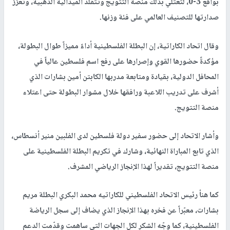
بواقع 3-0، لتعتلي بذلك منصة التتويج وتتقلد الميدالية الذهبية، وتعزز
صدارتها للتصنيف العالمي على فئة وزنها.
وقال اتحاد الكاراتية، إن البطلة الفلسطينية أداءً مميزاً طوال البطولة،
مؤكدةً حضورها القوي وإصرارها على رفع اسم فلسطين عالياً في
المحافل الدولية، بقيادة ومتابعة مدربها الكابتن أمين بشارات الذي
أشرف على تدريب اللاعبة ورافقها خلال مشوار البطولة حتى اعتلاء
منصة التتويج.
وأشار الاتحاد إلى حضور سفير دولة فلسطين لدى الفلبين منير أنسطاس،
الذي تابع المباراة النهائية، وشارك في تكريم البطلة الفلسطينية على
منصة التتويج، تقديراً لهذا الإنجاز الرياضي المشرف.
كما هنأ رئيس الاتحاد الفلسطيني للكاراتيه محمد البكري البطلة مريم
بشارات، معبّراً عن فخره بهذا الإنجاز الذي يضاف إلى سجل الرياضة
الفلسطينية، كما وجّه الشكر لكل الجهات التي ساهمت وقدّمت الدعم