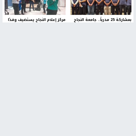
بمشاركة 25 مدرباً.. جامعة النجاح
مركز إعلام النجاح يستضيف وفدًا
تطلق دورة إعداد مدربي كرة
أكاديميًا من جامعة لوليو
القدم المستوى (C)
للتكنولوجيا السويدية
منذ 51 دقيقة
منذ 9 دقيقة
تقارير
" قانون درومي".. بين حق الدفاع عن النفس وواقع
الفلسطينيين تحت الاحتلال
منذ 8 ثواني
تقارير
شهداء بينهم أطفال في غزة.. والاحتلال يصعّد
غاراته ويمنح السكان دقائق للإخلاء
منذ 11 ثانية
تقارير
الإعلام العبري: "معركة مضيق هرمز تستهدف تثبيت
رواية سياسية"
منذ 9 ثواني
تقارير