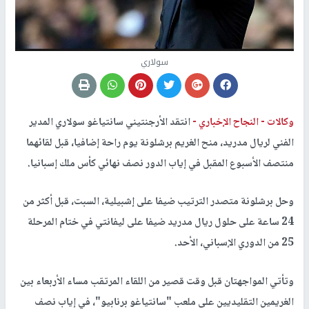
سولاري
وكالات -
النجاح الإخباري -
انتقد الأرجنتيني سانتياغو سولاري المدير
الفني لريال مدريد، منح الغريم برشلونة يوم راحة إضافيا، قبل لقائهما
منتصف الأسبوع المقبل في إياب الدور نصف نهائي كأس ملك إسبانيا.
وحل برشلونة متصدر الترتيب ضيفا على إشبيلية، السبت، قبل أكثر من
24 ساعة على حلول ريال مدريد ضيفا على ليفانتي في ختام المرحلة
25 من الدوري الإسباني، الأحد.
وتأتي المواجهتان قبل وقت قصير من اللقاء المرتقب مساء الأربعاء بين
الغريمين التقليديين على ملعب "سانتياغو برنابيو"، في إياب نصف