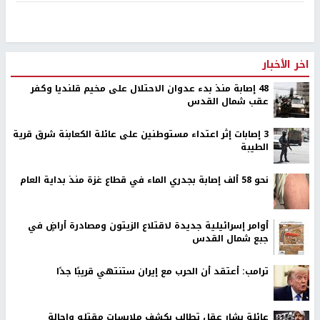
اخر الأخبار
48 إصابة منذ بدء عدوان الاحتلال على مخيم قلنديا وكفر
عقب شمال القدس
‏3 إصابات إثر اعتداء مستوطنين على عائلة الكعابنة شرق قرية
الطيبة
نحو 58 ألف إصابة بجدري الماء في قطاع غزة منذ بداية العام
أوامر إسرائيلية جديدة لاقتلاع الزيتون ومصادرة أراضٍ في
جبع شمال القدس
ترامب: أعتقد أن الحرب مع إيران ستنتهي قريبًا جدًا
عائلة بشار عقل تطالب بكشف ملابسات مقتله وإحالة