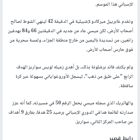
الإسباني هذا الموسم.
وتقدم غابرييل ميركادو لإشبيلية في الدقيقة 42 لينهي الشوط لصالح
أصحاب الأرض، لكن ميسي عاد من جديد في الدقيقتين 66 و84 بهدفين
رائعين، من تسديدة باليمين من خارج منطقة الجزاء، ولمسة سحرية من
فوق حارس أصحاب الأرض.
ولم يكتف قائد برشلونة بذلك، بل أهدى زميله لويس سواريز الهدف
الرابع "على طبق من ذهب"، ليسجل الأوروغواياني بسهولة عبر كرة
ساقطة.
والهاتريك الذي سجله ميسي يحمل الرقم 50 في مسيرته، كما أنه عزز
صدارته لقائمة هدافي الدوري الإسباني برصيد 25 هدفا، بفارق 9 أهداف
عن صاحب المركز الثاني، سواريز.
رابط قصير