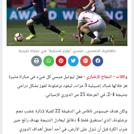
بالهاتريك الخمسين.. ميسي "يهزم إشبيلية" في مباراة تاريخية
وكالات -
النجاح الإخباري -
فعل ليونيل ميسي كل شيء في مباراة مثيرة
هز خلالها شباك إشبيلية 3 مرات، ليقود برشلونة لفوز بشكل درامي
بنتيجة 4-2، في المرحلة 25 من الدوري الإسباني.
وكان هدف خيسوس نافاس في الدقيقة 22 كفيلا لإثارة غضب نجم
برشلونة، الذي استغرق فقط 4 دقائق ليعادل النتيجة بهدف رائع حين
ضرب الكرة قبل أن تنزل على الأرض، في أحد أجمل أهداف الدوري