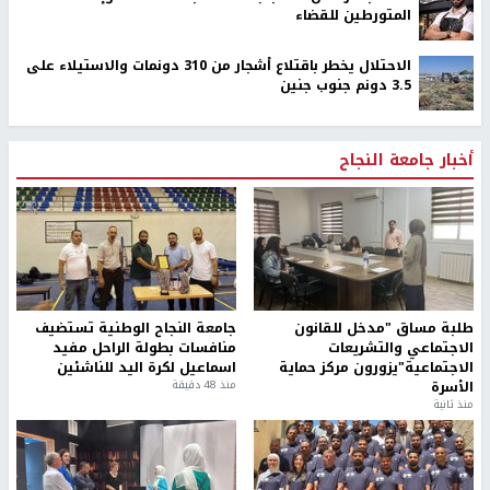
المتورطين للقضاء
الاحتلال يخطر باقتلاع أشجار من 310 دونمات والاستيلاء على
3.5 دونم جنوب جنين
أخبار جامعة النجاح
طلبة مساق "مدخل للقانون
جامعة النجاح الوطنية تستضيف
الاجتماعي والتشريعات
منافسات بطولة الراحل مفيد
الاجتماعية"يزورون مركز حماية
اسماعيل لكرة اليد للناشئين
الأسرة
منذ 48 دقيقة
منذ ثانية