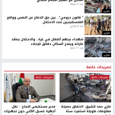
العاجل مع انهيار النظام الصحي
منذ 3 دقيقة
تقارير
" قانون درومي".. بين حق الدفاع عن النفس وواقع
الفلسطينيين تحت الاحتلال
منذ 8 ثواني
تقارير
شهداء بينهم أطفال في غزة.. والاحتلال يصعّد
غاراته ويمنح السكان دقائق للإخلاء
منذ 11 ثانية
تقارير
تصريحات خاصة
تصريحات خاصة
تصريحات خاصة
غازي حمد للشرق: الاتفاق حصيلة
مدير مستشفى النجاح: : نقل
مفاوضات طويلة استمرت ستة
أجهزة غسيل الكلى دون تجهيزات