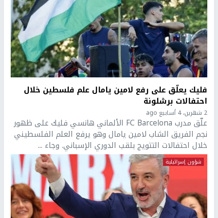
فليك يعلّق على رفع لامين يامال علم فلسطين خلال
احتفالات برشلونة
2 شهرين، 4 أسابيع ago
علّق مدرب FC Barcelona الألماني هانسي فليك على ظهور
نجم الفريق الشاب لامين يامال وهو يرفع العلم الفلسطيني
خلال احتفالات التتويج بلقب الدوري الإسباني. وجاء ...
شؤون إسرائيلية