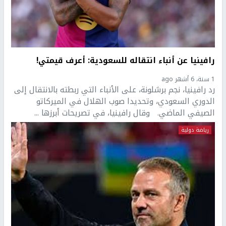
رافينيا عن أنباء انتقاله للسعودية: أعرف قيمتي!
1 سنة، 6 أشهر ago
رد رافينيا، نجم برشلونة، على الأنباء التي ربطته بالانتقال إلى
الدوري السعودي، وتحديدا صوب الهلال في الميركاتو
الصيفي الماضي. وقال رافينيا، في تصريحات أبرزها ...
رياضة دولية