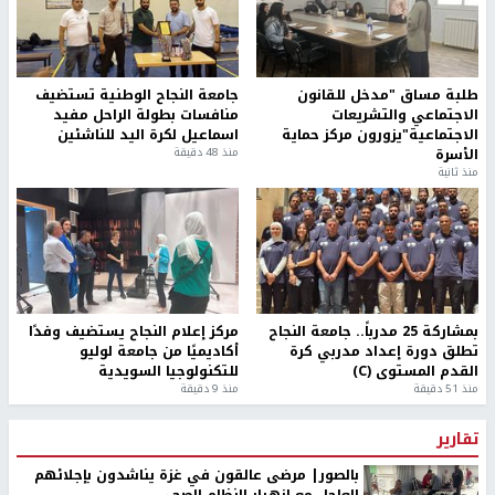
طلبة مساق "مدخل للقانون
جامعة النجاح الوطنية تستضيف
الاجتماعي والتشريعات
منافسات بطولة الراحل مفيد
الاجتماعية"يزورون مركز حماية
اسماعيل لكرة اليد للناشئين
الأسرة
منذ 48 دقيقة
منذ ثانية
بمشاركة 25 مدرباً.. جامعة النجاح
مركز إعلام النجاح يستضيف وفدًا
تطلق دورة إعداد مدربي كرة
أكاديميًا من جامعة لوليو
القدم المستوى (C)
للتكنولوجيا السويدية
منذ 51 دقيقة
منذ 9 دقيقة
تقارير
بالصور| مرضى عالقون في غزة يناشدون بإجلائهم