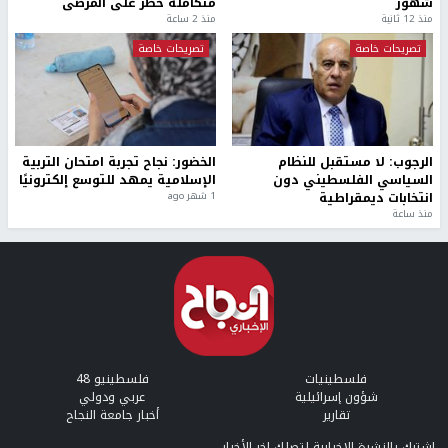
شهور
متكاملة خطر على المرضى
منذ 12 ثانية
منذ 2 ساعة
تصريحات خاصة
تصريحات خاصة
الرجوب: لا مستقبل للنظام
الخضور: نجاح تجربة امتحان التربية
السياسي الفلسطيني دون
الإسلامية يمهد للتوسع إلكترونيًا
انتخابات ديمقراطية
1 شهر ago
منذ ساعة
فلسطينيات
فلسطينيو 48
شؤون إسرائيلية
عربي ودولي
تقارير
أخبار جامعة النجاح
إشترك بالنشرة الإخبارية لتصلك اخر الأخبار