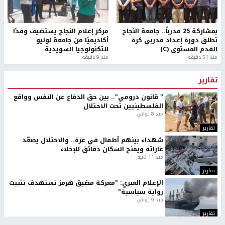
بمشاركة 25 مدرباً.. جامعة النجاح
مركز إعلام النجاح يستضيف وفدًا
تطلق دورة إعداد مدربي كرة
أكاديميًا من جامعة لوليو
القدم المستوى (C)
للتكنولوجيا السويدية
منذ 51 دقيقة
منذ 9 دقيقة
تقارير
" قانون درومي".. بين حق الدفاع عن النفس وواقع
الفلسطينيين تحت الاحتلال
منذ 8 ثواني
تقارير
شهداء بينهم أطفال في غزة.. والاحتلال يصعّد
غاراته ويمنح السكان دقائق للإخلاء
منذ 11 ثانية
تقارير
الإعلام العبري: "معركة مضيق هرمز تستهدف تثبيت
رواية سياسية"
منذ 9 ثواني
تقارير