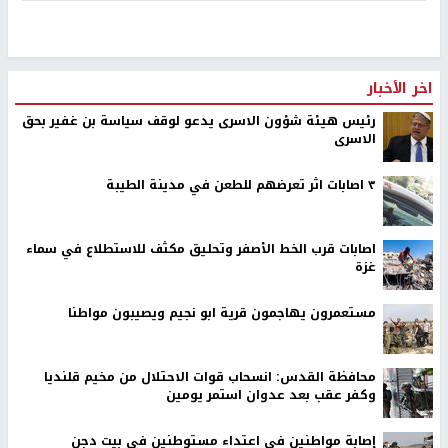
اخر الأخبار
رئيس هيئة شؤون الاسرى يدعو لوقف سياسة بن غفير بحق
الاسرى
٣ اصابات اثر تعرضهم للطعن في مدينة الطيبة
اصابات قرب الخط الأصفر وتحليق مكثف للاستطلاع في سماء
غزة
مستعمرون يهاجمون قرية ابو نجيم ويصيبون مواطنا
محافظة القدس: انسحاب قوات الاحتلال من مخيم قلنديا
وكفر عقب بعد عدوان استمر يومين
إصابة مواطنين في اعتداء مستوطنين في بيت دجن