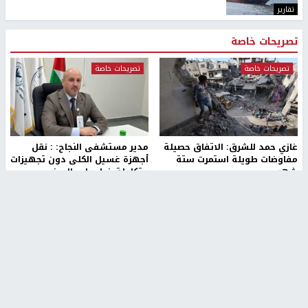
تقارير
تصريحات خاصة
تصريحات خاصة
تصريحات خاصة
غازي حمد للشرق: الاتفاق حصيلة
مدير مستشفى النجاح: : نقل
مفاوضات طويلة استمرت ستة
أجهزة غسيل الكلى دون تجهيزات
شهور
متكاملة خطر على المرضى
منذ 16 ثانية
منذ 2 ساعة
تصريحات خاصة
تصريحات خاصة
الرجوب: لا مستقبل للنظام
الخضور: نجاح تجربة امتحان التربية
السياسي الفلسطيني دون
الإسلامية يمهد للتوسع إلكترونيًا
انتخابات ديمقراطية
3 أسابيع، 1 يوم ago