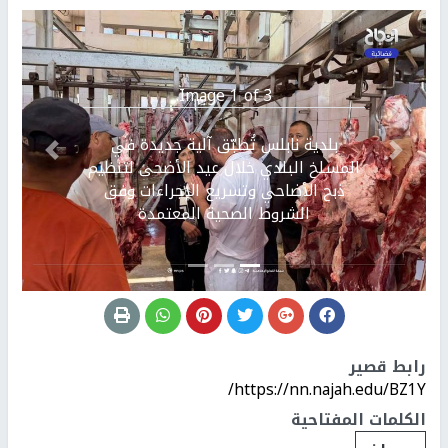
Image 1 of 3.
بلدية نابلس تُطبّق آلية جديدة في
Previous
التالي
المسلخ البلدي خلال عيد الأضحى لتنظيم
ذبح الأضاحي وتسريع الإجراءات وفق
الشروط الصحية المعتمدة
رابط قصير
https://nn.najah.edu/BZ1Y/
الكلمات المفتاحية