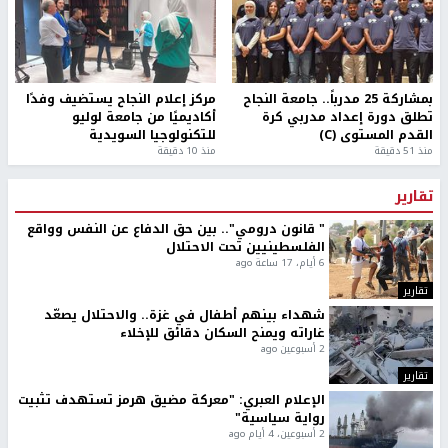
بمشاركة 25 مدرباً.. جامعة النجاح
مركز إعلام النجاح يستضيف وفدًا
تطلق دورة إعداد مدربي كرة
أكاديميًا من جامعة لوليو
القدم المستوى (C)
للتكنولوجيا السويدية
منذ 51 دقيقة
منذ 10 دقيقة
تقارير
" قانون درومي".. بين حق الدفاع عن النفس وواقع
الفلسطينيين تحت الاحتلال
6 أيام، 17 ساعة ago
تقارير
شهداء بينهم أطفال في غزة.. والاحتلال يصعّد
غاراته ويمنح السكان دقائق للإخلاء
2 أسبوعين ago
تقارير
الإعلام العبري: "معركة مضيق هرمز تستهدف تثبيت
رواية سياسية"
2 أسبوعين، 4 أيام ago