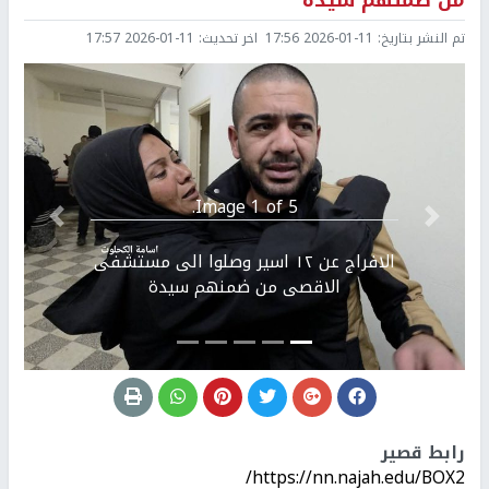
من ضمنهم سيدة
تم النشر بتاريخ:
2026-01-11 17:56
اخر تحديث:
2026-01-11 17:57
Image 1 of 5.
Previous
التالي
الافراج عن ١٢ اسير وصلوا الى مستشفى
الاقصى من ضمنهم سيدة
رابط قصير
https://nn.najah.edu/BOX2/