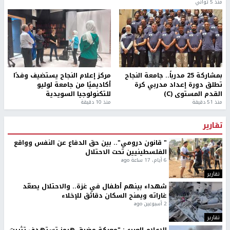
منذ 5 ثواني
بمشاركة 25 مدرباً.. جامعة النجاح
مركز إعلام النجاح يستضيف وفدًا
تطلق دورة إعداد مدربي كرة
أكاديميًا من جامعة لوليو
القدم المستوى (C)
للتكنولوجيا السويدية
منذ 51 دقيقة
منذ 10 دقيقة
تقارير
" قانون درومي".. بين حق الدفاع عن النفس وواقع
الفلسطينيين تحت الاحتلال
6 أيام، 17 ساعة ago
تقارير
شهداء بينهم أطفال في غزة.. والاحتلال يصعّد
غاراته ويمنح السكان دقائق للإخلاء
2 أسبوعين ago
تقارير