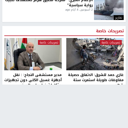
الإعلام العبري: "معركة مضيق هرمز تستهدف تثبيت
رواية سياسية"
2 أسبوعين، 4 أيام ago
تقارير
تصريحات خاصة
تصريحات خاصة
تصريحات خاصة
غازي حمد للشرق: الاتفاق حصيلة
مدير مستشفى النجاح: : نقل
مفاوضات طويلة استمرت ستة
أجهزة غسيل الكلى دون تجهيزات
شهور
متكاملة خطر على المرضى
منذ 16 ثانية
منذ 2 ساعة
تصريحات خاصة
تصريحات خاصة