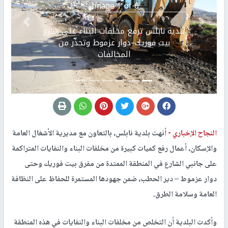
Image 1 of 6.
Previous
التالي
بلدية نابلس ترفع مخلفات البناء على شارع
بيت فوريك–دوار عزموط وتحذّر من
المخالفات
النجاح الإخباري -
أنهت بلدية نابلس، بالتعاون مع مديرية الأشغال العامة
والإسكان، أعمال رفع كميات كبيرة من مخلفات البناء والنفايات المتراكمة
على جانبي الشارع في المنطقة الممتدة من مفرق بيت فوريك وحتى
دوار عزموط – دير الحطب، ضمن جهودها المستمرة للحفاظ على النظافة
العامة وسلامة الطرق.
وأكدت البلدية أن التخلص من مخلفات البناء والنفايات في هذه المنطقة