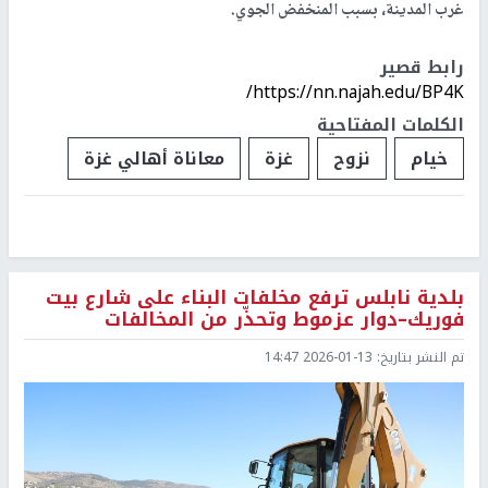
غرب المدينة، بسبب المنخفض الجوي.
رابط قصير
https://nn.najah.edu/BP4K/
الكلمات المفتاحية
خيام
نزوح
غزة
معاناة أهالي غزة
بلدية نابلس ترفع مخلفات البناء على شارع بيت
فوريك–دوار عزموط وتحذّر من المخالفات
تم النشر بتاريخ:
2026-01-13 14:47