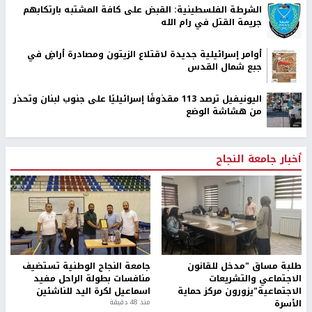
الشرطة الفلسطينية: القبض على كافة المشتبه بارتكابهم
جريمة القتل في رام الله
أوامر إسرائيلية جديدة لاقتلاع الزيتون ومصادرة أراضٍ في
جبع شمال القدس
اليونيفيل ترصد 113 مقذوفًا إسرائيليًا على جنوب لبنان وتحذر
من هشاشة الوضع
أخبار جامعة النجاح
طلبة مساق "مدخل للقانون
جامعة النجاح الوطنية تستضيف
الاجتماعي والتشريعات
منافسات بطولة الراحل مفيد
الاجتماعية"يزورون مركز حماية
اسماعيل لكرة اليد للناشئين
الأسرة
منذ 48 دقيقة