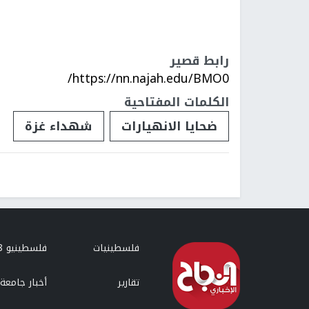
رابط قصير
https://nn.najah.edu/BMO0/
الكلمات المفتاحية
ضحايا الانهيارات
شهداء غزة
فلسطينيات
فلسطينيو 48
تقارير
أخبار جامعة 