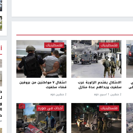
فلسطينيات
فلسطينيات
أ
ي
الاحتلال يقتحم الزاوية غرب
اعتقال ٧ مواطنين من بروقين
لى
سلفيت ويداهم عدة منازل
قضاء سلفيت
ط
2 شهرين، 1 اسبوع. ago
2 شهرين ago
ل
و
فلسطينيات
أحداث في صورة
ا
ح
من