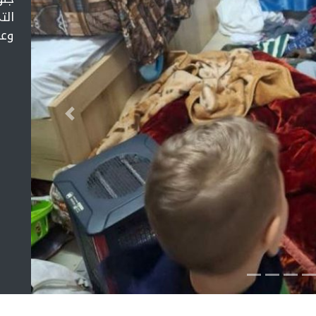
الت
وعن
التالي