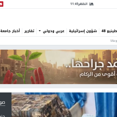
الظهر
11:45
البث
نيو 48
شؤون إسرائيلية
عربي ودولي
تقارير
أخبار جامعة 
عناتا
صورة 1
جنو