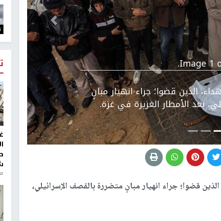
التالي
ت
Image 1 o
ت
ء، الذين قضوا؛ جراء انهيار مبانٍ
ي، بعد الأمطار الغزيرة في غزة.
غ
ا
ط
ش
منذ 2
لذين قضوا؛ جراء انهيار مبانٍ متضررة بالقصف الإسرائيلي،