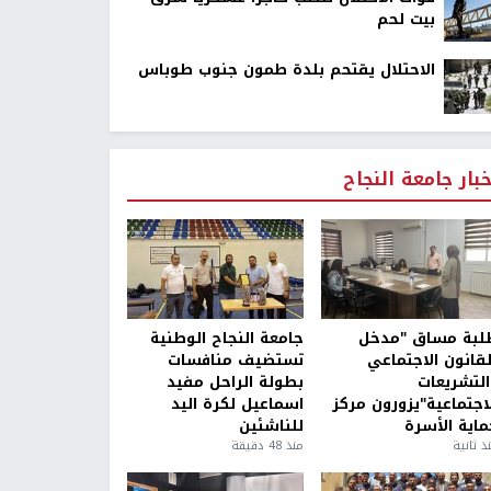
بيت لحم
الاحتلال يقتحم بلدة طمون جنوب طوباس
خبار جامعة النجاح
لبة مساق "مدخل
جامعة النجاح الوطنية
لقانون الاجتماعي
تستضيف منافسات
التشريعات
بطولة الراحل مفيد
لاجتماعية"يزورون مركز
اسماعيل لكرة اليد
ماية الأسرة
للناشئين
ذ ثانية
منذ 48 دقيقة