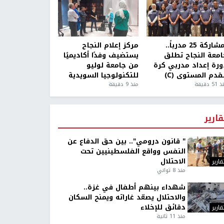
بمشاركة 25 مدرباً..
مركز إعلام النجاح
امعة النجاح تطلق
يستضيف وفدًا أكاديميًا
ورة إعداد مدربي كرة
من جامعة لوليو
قدم المستوى (C)
للتكنولوجيا السويدية
5 دقيقة
منذ 9 دقيقة
قارير
" قانون درومي".. بين حق الدفاع عن
النفس وواقع الفلسطينيين تحت
الاحتلال
قارير
منذ 8 ثواني
شهداء بينهم أطفال في غزة..
والاحتلال يصعّد غاراته ويمنح السكان
دقائق للإخلاء
قارير
منذ 11 ثانية