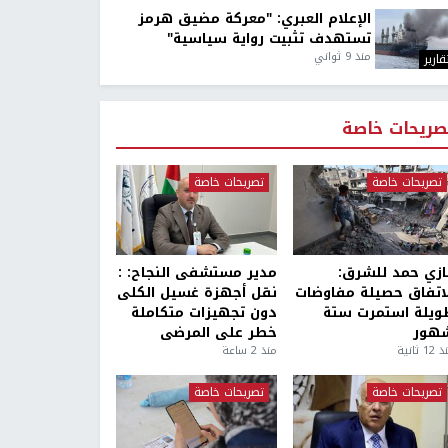
الإعلام العبري: "معركة مضيق هرمز
تستهدف تثبيت رواية سياسية"
منذ 9 ثواني
قارير
صريحات خاصة
تصريحات خاصة
تصريحات خاصة
ازي حمد للشرق:
مدير مستشفى النجاح: :
لاتفاق حصيلة مفاوضات
نقل أجهزة غسيل الكلى
ويلة استمرت ستة
دون تجهيزات متكاملة
هور
خطر على المرضى
1 ثانية
منذ 2 ساعة
تصريحات خاصة
تصريحات خاصة