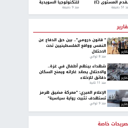
قدم المستوى (C)
للتكنولوجيا السويدية
5 دقيقة
منذ 9 دقيقة
قارير
" قانون درومي".. بين حق الدفاع عن
النفس وواقع الفلسطينيين تحت
الاحتلال
قارير
منذ 8 ثواني
شهداء بينهم أطفال في غزة..
والاحتلال يصعّد غاراته ويمنح السكان
دقائق للإخلاء
قارير
منذ 11 ثانية
الإعلام العبري: "معركة مضيق هرمز
تستهدف تثبيت رواية سياسية"
منذ 9 ثواني
قارير
صريحات خاصة