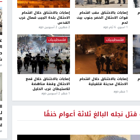
م
إصابات بالاختناق عقب اقتحام
إصابات بالاختناق خلال اقتحام
قوات الاحتلال الخضر جنوب بيت
الاحتلال بلدة الجيب شمال غرب
لحم
القدس
1 اسبوع.، 6 أيام ago
2 شهرين، 2 أسبوعين ago
فلسطينيات
فلسطينيات
غ
ا
ط
ش
منذ 2
م
إصابات بالاختناق خلال اقتحام
إصابات بالاختناق خلال قمع
الاحتلال مدينة قلقيلية
الاحتلال وقفة مناهضة
للاستيطان غرب الخليل
1 شهر ago
1 شهر، 2 أسبوعين ago
ا
ل نجله البالغ ثلاثة أعوام خنقًا
ل
ا
ا
من