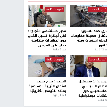
تصريحات خاصة
تصريحات خاصة
ازي حمد للشرق:
مدير مستشفى النجاح: :
لاتفاق حصيلة مفاوضات
نقل أجهزة غسيل الكلى
ويلة استمرت ستة
دون تجهيزات متكاملة
هور
خطر على المرضى
1 ثانية
منذ 2 ساعة
تصريحات خاصة
تصريحات خاصة
لرجوب: لا مستقبل
الخضور: نجاح تجربة
لنظام السياسي
امتحان التربية الإسلامية
لفلسطيني دون
يمهد للتوسع إلكترونيًا
نتخابات ديمقراطية
1 شهر ago
ذ ساعة