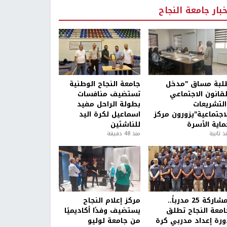
خبار جامعة النجاح
لبة مساق "مدخل
جامعة النجاح الوطنية
لقانون الاجتماعي
تستضيف منافسات
التشريعات
بطولة الراحل مفيد
لاجتماعية"يزورون مركز
اسماعيل لكرة اليد
ماية الأسرة
للناشئين
ذ ثانية
منذ 48 دقيقة
بمشاركة 25 مدرباً..
مركز إعلام النجاح
امعة النجاح تطلق
يستضيف وفدًا أكاديميًا
ورة إعداد مدربي كرة
من جامعة لوليو