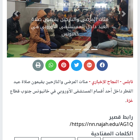
Image 1 of 7.
Previous
التالي
مئات المرضى والنازحين يقيمون صلاة
العيد داخل المستشفى الأوروبي في
خانيونس
نابلس -
النجاح الإخباري -
مئات المرضى والنازحين يقيمون صلاة عيد
الفطر داخل أحد أقسام المستشفى الأوروبي في خانيونس جنوب قطاع
غزة
.
رابط قصير
https://nn.najah.edu/AG1Q/
الكلمات المفتاحية