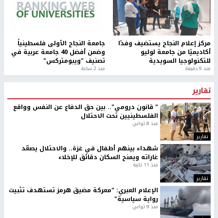
مركز إعلام النجاح يستضيف وفدًا
جامعة النجاح الأولى فلسطينياً
أكاديميًا من جامعة لوليو
وضمن أفضل 40 جامعة عربية في
للتكنولوجيا السويدية
تصنيف "ويبومتركس"
منذ 9 دقيقة
منذ 2 ساعة
تقارير
" قانون درومي".. بين حق الدفاع عن النفس وواقع
الفلسطينيين تحت الاحتلال
منذ 8 ثواني
تقارير
شهداء بينهم أطفال في غزة.. والاحتلال يصعّد
غاراته ويمنح السكان دقائق للإخلاء
منذ 11 ثانية
تقارير
الإعلام العبري: "معركة مضيق هرمز تستهدف تثبيت
رواية سياسية"
منذ 9 ثواني