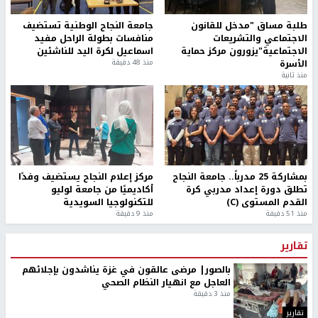
طلبة مساق "مدخل للقانون
جامعة النجاح الوطنية تستضيف
الاجتماعي والتشريعات
منافسات بطولة الراحل مفيد
الاجتماعية"يزورون مركز حماية
اسماعيل لكرة اليد للناشئين
الأسرة
منذ 48 دقيقة
منذ ثانية
بمشاركة 25 مدرباً.. جامعة النجاح
مركز إعلام النجاح يستضيف وفدًا
تطلق دورة إعداد مدربي كرة
أكاديميًا من جامعة لوليو
القدم المستوى (C)
للتكنولوجيا السويدية
منذ 51 دقيقة
منذ 9 دقيقة
تقارير
بالصور| مرضى عالقون في غزة يناشدون بإجلائهم
العاجل مع انهيار النظام الصحي
منذ 3 دقيقة
تقارير