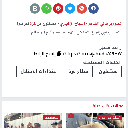
تصورير هاني الشاعر -
النجاح الإخباري -
معتقلون من
غزة
تعرضوا
للتعذيب قبل إفراج الاحتلال عنهم عبر معبر كرم أبو سالم
رابط قصير
https://nn.najah.edu/A9HW/
إنسخ الرابط
الكلمات المفتاحية
معتقلون
قطاع غزة
اعتداءات الاحتلال
مقالات ذات صلة
أحداث في صورة
فلسطينيات