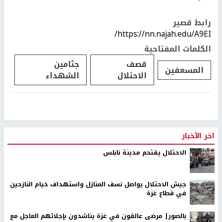
رابط قصير
https://nn.najah.edu/A9EI/
الكلمات المفتاحية
قصف
جثامين
المسعفين
الاحتلال
الشهداء
اخر الأخبار
الاحتلال يقتحم مدينة نابلس
جيش الاحتلال يواصل نسف المنازل واستهداف خيام النازحين
في قطاع غزة
بالصور| مرضى عالقون في غزة يناشدون بإجلائهم العاجل مع