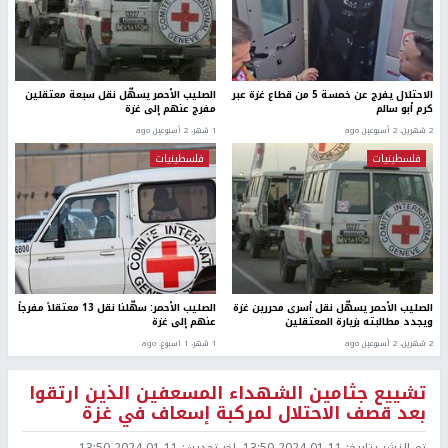
الاحتلال يفرج عن خمسة 5 من قطاع غزة عبر
الصليب الأحمر يسهّل نقل سبعة معتقلين
كرم أبو سالم
مفرج عنهم إلى غزة
2 شهرين، 2 أسبوعين ago
1 شهر، 2 أسبوعين ago
فلسطينيات
فلسطينيات
الصليب الأحمر يسهّل نقل أسرى محررين غزة
الصليب الأحمر: سهّلنا نقل 13 معتقلاً مفرجاً
ويجدد مطالبته بزيارة المعتقلين
عنهم إلى غزة
2 شهرين، 2 أسبوعين ago
1 شهر، 1 اسبوع. ago
تشييع جثامين الشهداء المسعفين الذين ارتقوا
بعد قصف الاحتلال لمركبة إسعاف في غزة
تم النشر بتاريخ:
2024-01-11 13:50
اخر تحديث:
2024-01-11 13:50