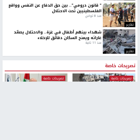
" قانون درومي".. بين حق الدفاع عن النفس وواقع
الفلسطينيين تحت الاحتلال
منذ 8 ثواني
تقارير
شهداء بينهم أطفال في غزة.. والاحتلال يصعّد
غاراته ويمنح السكان دقائق للإخلاء
منذ 11 ثانية
تقارير
تصريحات خاصة
تصريحات خاصة
تصريحات خاصة
غازي حمد للشرق: الاتفاق حصيلة
مدير مستشفى النجاح: : نقل
مفاوضات طويلة استمرت ستة
أجهزة غسيل الكلى دون تجهيزات
شهور
متكاملة خطر على المرضى
منذ 12 ثانية
منذ 2 ساعة
تصريحات خاصة
تصريحات خاصة