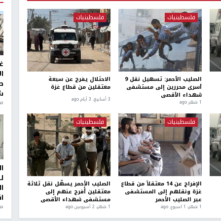
فلسطينيات
فلسطينيات
غ
ا
الصليب الأحمر: تسهيل نقل 9
الاحتلال يفرج عن سبعة
ط
أسرى محررين إلى مستشفى
معتقلين من قطاع غزة
ش
شهداء الأقصى
3 أسابيع، 3 أيام ago
منذ 2
1 شهر ago
فلسطينيات
فلسطينيات
ا
ل
الإفراج عن 14 معتقلاً من قطاع
الصليب الأحمر يسهّل نقل ثلاثة
ا
غزة ونقلهم إلى المستشفى
معتقلين أُفرج عنهم إلى
ا
عبر الصليب الأحمر
مستشفى شهداء الأقصى
من
1 شهر، 1 اسبوع. ago
1 شهر، 2 أسبوعين ago