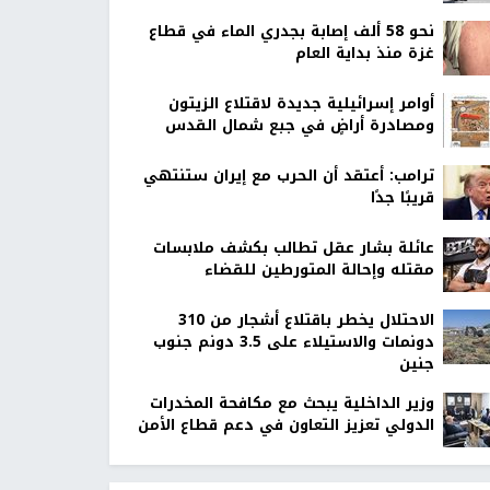
نحو 58 ألف إصابة بجدري الماء في قطاع
غزة منذ بداية العام
أوامر إسرائيلية جديدة لاقتلاع الزيتون
ومصادرة أراضٍ في جبع شمال القدس
ترامب: أعتقد أن الحرب مع إيران ستنتهي
قريبًا جدًا
عائلة بشار عقل تطالب بكشف ملابسات
مقتله وإحالة المتورطين للقضاء
الاحتلال يخطر باقتلاع أشجار من 310
دونمات والاستيلاء على 3.5 دونم جنوب
جنين
وزير الداخلية يبحث مع مكافحة المخدرات
الدولي تعزيز التعاون في دعم قطاع الأمن