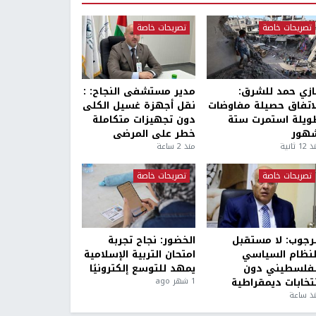
تصريحات خاصة
تصريحات خاصة
ازي حمد للشرق:
مدير مستشفى النجاح: :
لاتفاق حصيلة مفاوضات
نقل أجهزة غسيل الكلى
ويلة استمرت ستة
دون تجهيزات متكاملة
هور
خطر على المرضى
1 ثانية
منذ 2 ساعة
تصريحات خاصة
تصريحات خاصة
لرجوب: لا مستقبل
الخضور: نجاح تجربة
لنظام السياسي
امتحان التربية الإسلامية
لفلسطيني دون
يمهد للتوسع إلكترونيًا
نتخابات ديمقراطية
1 شهر ago
ذ ساعة