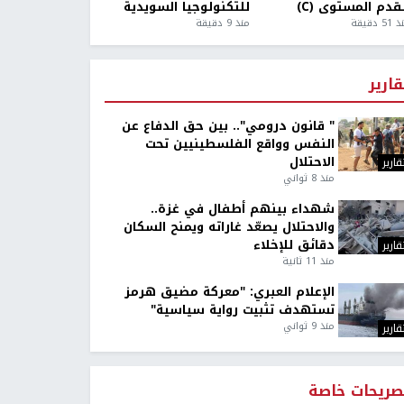
قدم المستوى (C)
للتكنولوجيا السويدية
5 دقيقة
منذ 9 دقيقة
قارير
" قانون درومي".. بين حق الدفاع عن
النفس وواقع الفلسطينيين تحت
الاحتلال
قارير
منذ 8 ثواني
شهداء بينهم أطفال في غزة..
والاحتلال يصعّد غاراته ويمنح السكان
دقائق للإخلاء
قارير
منذ 11 ثانية
الإعلام العبري: "معركة مضيق هرمز
تستهدف تثبيت رواية سياسية"
منذ 9 ثواني
قارير
صريحات خاصة