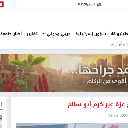
الفجر
03:28
البث
نيو 48
شؤون إسرائيلية
عربي ودولي
تقارير
أخبار جامعة 
ا
2026-0